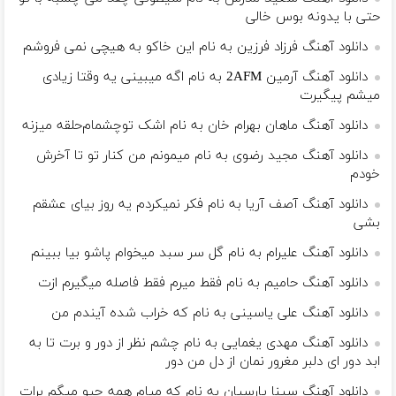
حتی با یدونه بوس خالی
دانلود آهنگ فرزاد فرزین به نام اﻳﻦ ﺧﺎﻛﻮ ﺑﻪ ﻫﻴﭽﻰ ﻧﻤﻰ ﻓﺮوﺷﻢ
دانلود آهنگ آرمین 2AFM به نام اگه میبینی یه وقتا زیادی
میشم پیگیرت
دانلود آهنگ ماهان بهرام خان به نام اشک تو‌چشمام‌حلقه میزنه
دانلود آهنگ مجید رضوی به نام ‎میمونم من کنار تو تا آخرش
خودم
دانلود آهنگ آصف آریا به نام فکر نمیکردم یه روز بیای عشقم
بشی
دانلود آهنگ علیرام به نام گل سر سبد میخوام پاشو بیا ببینم
دانلود آهنگ حامیم به نام فقط میرم فقط فاصله میگیرم ازت
دانلود آهنگ علی یاسینی به نام که خراب شده آیندم من
دانلود آهنگ مهدی یغمایی به نام چشم نظر از دور و برت تا به
ابد دور ای دلبر مغرور نمان از دل من دور
دانلود آهنگ سینا پارسیان به نام که میام همه چیو میگم برات