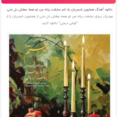
دانلود آهنگ همایون شجریان به نام عشقت پناه من تو همه عطش دل منی
موزیک زیبای عشقت پناه من تو همه عطش دل منی از
همایون شجریان
را از
“اونلی دیجی” دانلود کنید.