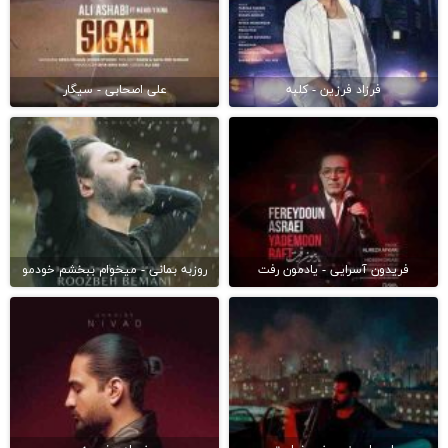
فرزاد فرزین - کلبه
علی اصحابی - سیگار
فریدون آسرایی - یادمون رفت
روزبه بمانی - میخوام ببخشم خودمو