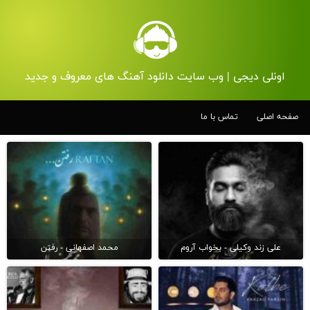
اونلی دیجی | وب سایت دانلود آهنگ های معروف و جدید
صفحه اصلی
تماس با ما
علی زند وکیلی - بخواب آروم
محمد اصفهانی - رفتن