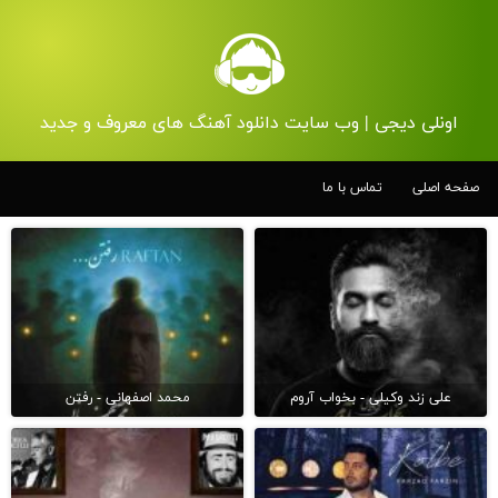
اونلی دیجی | وب سایت دانلود آهنگ های معروف و جدید
صفحه اصلی
تماس با ما
علی زند وکیلی - بخواب آروم
محمد اصفهانی - رفتن