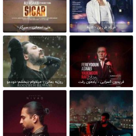
فرزاد فرزین - کلبه
علی اصحابی - سیگار
فریدون آسرایی - یادمون رفت
روزبه بمانی - میخوام ببخشم خودمو