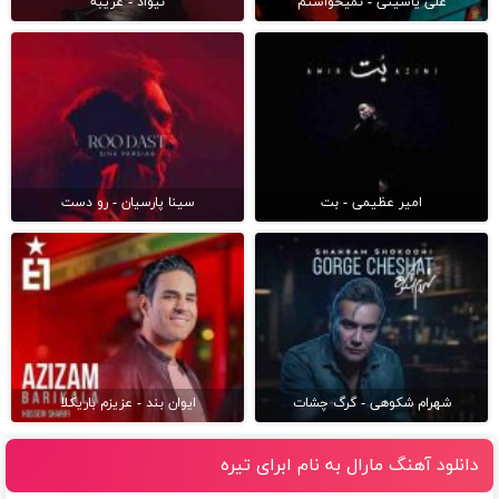
علی یاسینی - نمیخواستم
نیواد - غریبه
امیر عظیمی - بت
سینا پارسیان - رو دست
شهرام شکوهی - گرگ چشات
ایوان بند - عزیزم باریکلا
دانلود آهنگ مارال به نام ابرای تیره