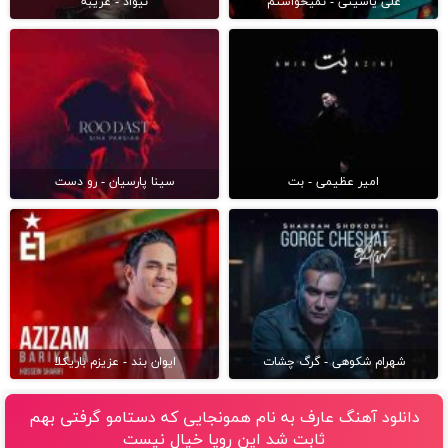
علی یاسینی - نمیخواستم
نیواد - غریبه
امیر عظیمی - بت
سینا پارسیان - رو دست
شهرام شکوهی - گرگ چشات
ایوان بند - عزیزم باریکلا
دانلود آهنگ عارف به نام همونجایی که دستامو گرفتی بهم
ثابت شد این رویا خیال نیست