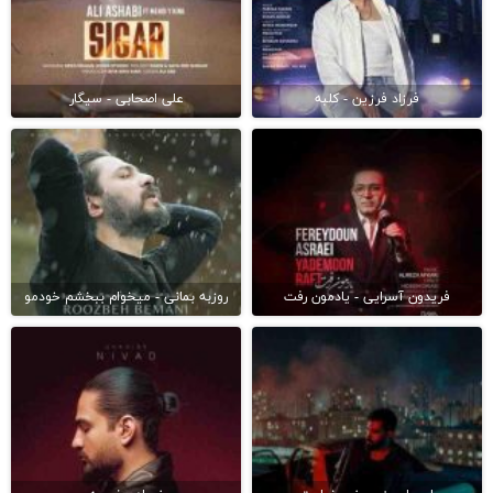
فرزاد فرزین - کلبه
علی اصحابی - سیگار
فریدون آسرایی - یادمون رفت
روزبه بمانی - میخوام ببخشم خودمو