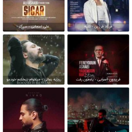
فرزاد فرزین - کلبه
علی اصحابی - سیگار
فریدون آسرایی - یادمون رفت
روزبه بمانی - میخوام ببخشم خودمو