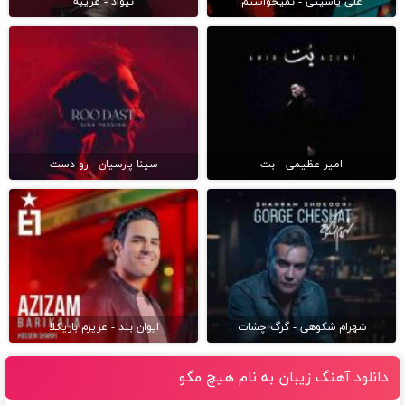
علی یاسینی - نمیخواستم
نیواد - غریبه
امیر عظیمی - بت
سینا پارسیان - رو دست
شهرام شکوهی - گرگ چشات
ایوان بند - عزیزم باریکلا
دانلود آهنگ زیبان به نام هیچ مگو