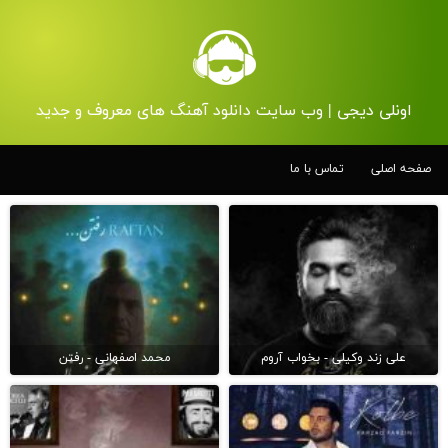
اونلی دیجی | وب سایت دانلود آهنگ های معروف و جدید
صفحه اصلی
تماس با ما
علی زند وکیلی - بخواب آروم
محمد اصفهانی - رفتن