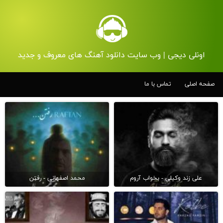
اونلی دیجی | وب سایت دانلود آهنگ های معروف و جدید
صفحه اصلی
تماس با ما
علی زند وکیلی - بخواب آروم
محمد اصفهانی - رفتن