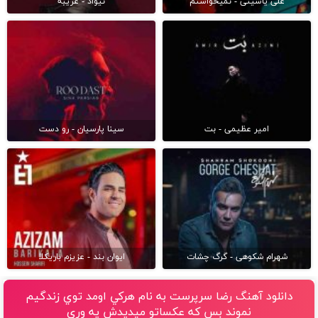
علی یاسینی - نمیخواستم
نیواد - غریبه
امیر عظیمی - بت
سینا پارسیان - رو دست
شهرام شکوهی - گرگ چشات
ایوان بند - عزیزم باریکلا
دانلود آهنگ رضا سرپرست به نام هركي اومد توي زندگيم
نموند بس كه عكساتو ميديدش يه وري