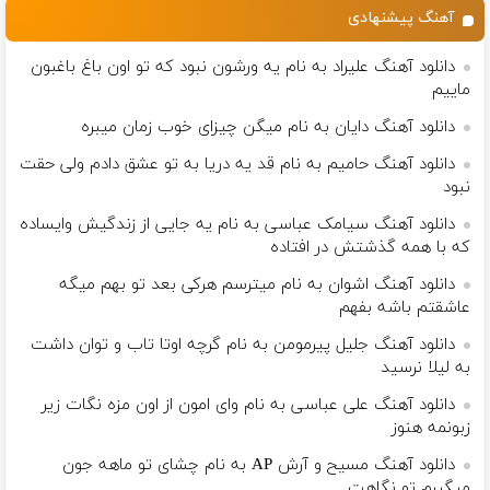
آهنگ پیشنهادی
دانلود آهنگ علیراد به نام یه ورشون نبود که تو اون باغ باغبون
ماییم
دانلود آهنگ دایان به نام میگن چیزای خوب زمان میبره
دانلود آهنگ حامیم به نام ﻗﺪ ﻳﻪ درﻳﺎ ﺑﻪ ﺗﻮ ﻋﺸﻖ دادم وﻟﻰ ﺣﻘﺖ
ﻧﺒﻮد
دانلود آهنگ سیامک عباسی به نام یه جایی از زندگیش وایساده
که با همه گذشتش در افتاده
دانلود آهنگ اشوان به نام میترسم هرکی بعد تو بهم میگه
عاشقتم باشه بفهم
دانلود آهنگ جلیل پیرمومن به نام گرچه اوتا تاب و توان داشت
به لیلا نرسید
دانلود آهنگ علی عباسی به نام وای امون از اون مزه نگات زیر
زبونمه هنوز
دانلود آهنگ مسیح و آرش AP به نام چشای تو ماهه جون
میگیرم تو نگاهت