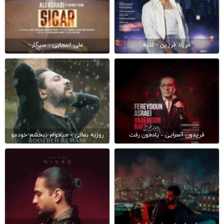
فرزاد فرزین - کلبه
علی اصحابی - سیگار
فریدون آسرایی - یادمون رفت
روزبه بمانی - میخوام ببخشم خودمو