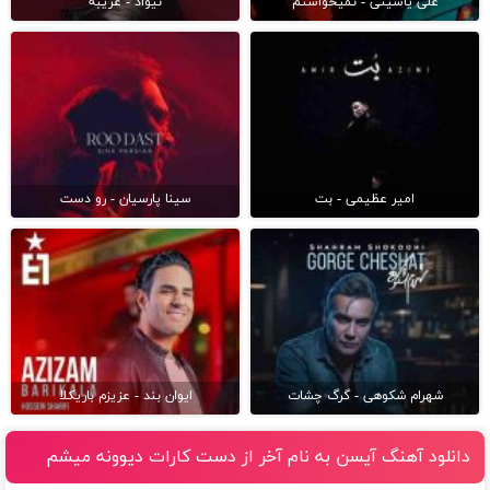
علی یاسینی - نمیخواستم
نیواد - غریبه
امیر عظیمی - بت
سینا پارسیان - رو دست
شهرام شکوهی - گرگ چشات
ایوان بند - عزیزم باریکلا
دانلود آهنگ آیسن به نام آخر از دست کارات دیوونه میشم