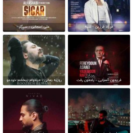
فرزاد فرزین - کلبه
علی اصحابی - سیگار
فریدون آسرایی - یادمون رفت
روزبه بمانی - میخوام ببخشم خودمو