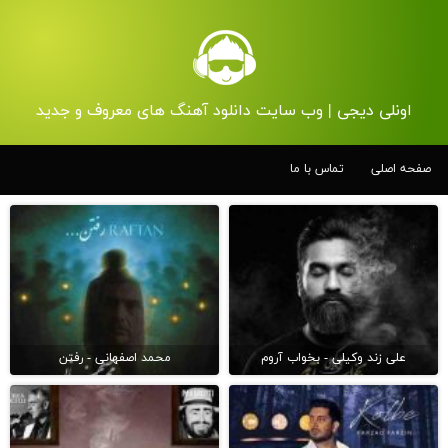
اونلی دیجی | وب سایت دانلود آهنگ های معروف و جدید
صفحه اصلی
تماس با ما
علی زند وکیلی - بخواب آروم
محمد اصفهانی - رفتن