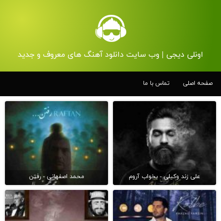
اونلی دیجی | وب سایت دانلود آهنگ های معروف و جدید
صفحه اصلی
تماس با ما
علی زند وکیلی - بخواب آروم
محمد اصفهانی - رفتن