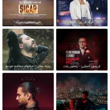
فرزاد فرزین - کلبه
علی اصحابی - سیگار
فریدون آسرایی - یادمون رفت
روزبه بمانی - میخوام ببخشم خودمو