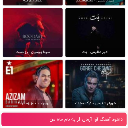
علی یاسینی - نمیخواستم
نیواد - غریبه
امیر عظیمی - بت
سینا پارسیان - رو دست
شهرام شکوهی - گرگ چشات
ایوان بند - عزیزم باریکلا
دانلود آهنگ آوا آرمان فر به نام ماه من