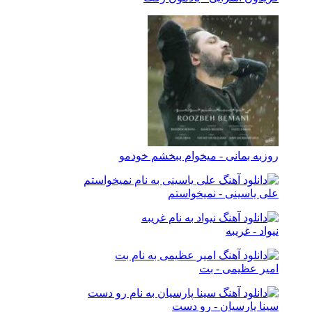
روزبه بمانی - میخوام ببخشم خودمو
علی یاسینی - نمیخواستم
نیواد - غریبه
امیر عظیمی - بت
سینا پارسیان - رو دست