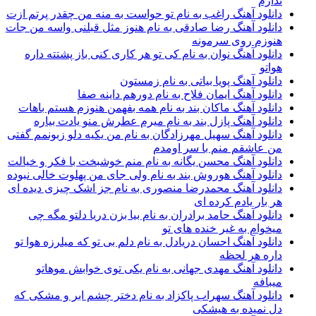
ندارم
دانلود آهنگ راغب به نام تو حواست به منه من چقدر پرتم ازت
دانلود آهنگ رضا صادقی به نام هنوز مثل قبلنی واسه من جات
هنوزم روی سرمونه
دانلود آهنگ نوان به نام کی تو هر کاری کنی باز پشتته داره
هواتو
دانلود آهنگ پویا بیاتی به نام زمستون
دانلود آهنگ ایمان فلاح به نام دورهم داینه صفا
دانلود آهنگ ماکان بند به نام همه بفهمن هنوزم هستم باهات
دانلود آهنگ پازل بند به نام میرم عطرش منو یادت بیاره
دانلود آهنگ سهیل مهرزادگان به نام من یکیه دلو زبونمم گفتی
من عاشقم منم با سر اومدم
دانلود آهنگ محسن یگانه به نام منم خوشبخت با فکر و خیالت
دانلود آهنگ هوروش بند به نام ولی جای من پهلوت خالی نبوده
دانلود آهنگ محمدرضا منصوری به نام جز اشک چیزی دیده ای
هر بار یادم کرده ای
دانلود آهنگ حامد برادران به نام بیا بزن دریا دلتو مگه چی
میخوام به غیر خنده های تو
دانلود آهنگ احسان دریادل به نام دﻟﻢ ﺑﻰ ﺗﻮ ﻛﻪ ﻣﻴﻠﺮزه ﻫﻮا ﺗﻮ
داره ﻫﺮ ﻟﺤﻈﻪ
دانلود آهنگ مهدی جهانی به نام یکی توی خوابش موهاتو
میبافه
دانلود آهنگ سهراب پاکزاد به نام دختر چشم ابر و مشکی که
دل نمیده به هیشکی