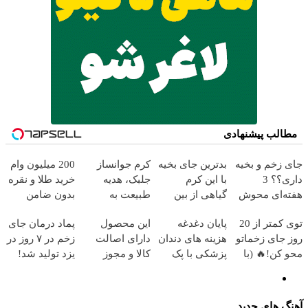
مطالب پیشنهادی
جای زخم و بخیه
بدترین جای بخیه
کرم جوانساز
200 میلیون وام
داری؟؟ 3
با این کرم
جلبک، هدیه
خرید طلا و نقره
هفته‌ای محوش
گیاهی از بین
طبیعت به
بدون ضامن
کن!
میره‼️ (مشاوره
شما(خرید با
توی کمتر از 20
پایان دغدغه
این محصول
پماد درمان جای
رایگان)
تخفیف ویژه)
روز جای زخماتو
هزینه های دندان
دارای اصالت
زخم در ۷ روز در
محو کن!🔥 (با
پزشکی با پک
کالا و مجوز
یزد تولید شد!
ضمانت)
سفید کننده
وزارت بهداشت
(مشاوره بگیرید)
خانگی
است(55%تخفیف)
آهنگ های جدید