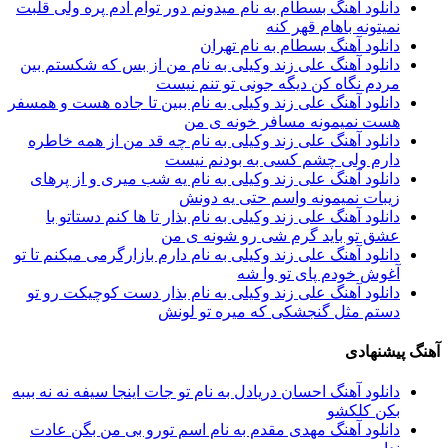
دانلود آهنگ بسطام به نام میدونم دور توام آدم پره ولی قلبت
نمیتونه باهام قهر کنه
دانلود آهنگ بسطام به نام تهران
دانلود آهنگ علی زند وکیلی به نام من از بس كه شكستم بین
مردم نگاه كن دیگه جونى تو تنم نیست
دانلود آهنگ علی زند وکیلی به نام ببین تا جاده هست و همسفر
هست نمیمونه مسافر خونه ی من
دانلود آهنگ علی زند وکیلی به نام چه قد من از همه خاطره
دارم ولی چشم كسی به بودنم نیست
دانلود آهنگ علی زند وکیلی به نام یه شب میرى و از پرهای
زيبات نمیمونه واسم حتی یه دونش
دانلود آهنگ علی زند وکیلی به نام بذار تا ها كنم دستاتو با
عشق تو باید گرم شی رو شونه ى من
دانلود آهنگ علی زند وکیلی به نام دارم بازارگرمی میكنم تا تو
آغوش خودم پای تو وا شه
دانلود آهنگ علی زند وکیلی به نام بذار دست كوچیكت رو تو
دستم مثل گنجشكی كه میره تو لونش
آهنگ پیشنهادی
دانلود آهنگ احسان دریادل به نام ﺗﻮ ﺟﺎت اﻳﻨﺠﺎ ﺳﻴﻔﻪ ﻧﻪ ﻧﻪ ﺑﻴﺒﻪ
ﺑﻜﻦ ﻛﻠﻜﺸﻮ
دانلود آهنگ مهدی مقدم به نام اسم تورو بی من بگن عادت