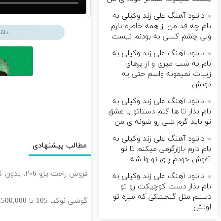
دانلود آهنگ علی زند وکیلی به
نام چه قد من از همه خاطره دارم
دان
ولی چشم كسی به بودنم نیست
دانلود آهنگ علی زند وکیلی به
نام یه شب میرى و از پرهای
زيبات نمیمونه واسم حتی یه
دونش
دانلود آهنگ علی زند وکیلی به
نام بذار تا ها كنم دستاتو با عشق
تو باید گرم شی رو شونه ى من
دانلود آهنگ علی زند وکیلی به
مطالب پیشنهادی
نام دارم بازارگرمی میكنم تا تو
آغوش خودم پای تو وا شه
فروش راحت پژو ۲۰6، بدون کمیسیون و دردسر
دانلود آهنگ علی زند وکیلی به
نام بذار دست كوچیكت رو تو
دستم مثل گنجشكی كه میره تو
گوشی نوکیا 105 با 1,500,000 تخفیف استثنائی به مدت محدود🔥
لونش