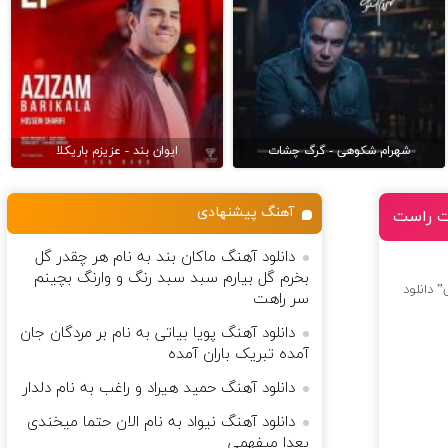
شهرام شکوهی - گرگ چشات
ایوان بند - عزیزم باریکلا
آهنگ پیشنهادی
ست راست
دانلود آهنگ ماکان بند به نام هر چقدر گل
بخرم گل بیارم سبد سبد رنگ و وارنگ بچینم
” دانلود
سر راهت
دانلود آهنگ پویا بیاتی به نام بر مردگان جان
آمده تبریک باران آمده
دانلود آهنگ حمید هیراد و راغب به نام دلدار
دانلود آهنگ نیواد به نام الان حتما میخندی
بعدا میفهمی