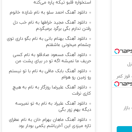
استخواره قلبو تیکه پاره می‌کنه
دانلود آهنگ احمد سلو به نام شازده خانوم
دانلود آهنگ مجید خراطها به نام خب دل
رفتن ندارم بگی برگرد ‌برمیگردم
دانلود آهنگ بهنام بانی به نام بگو داری توی
چشمام میخونی عاشقتم
دانلود آهنگ مسعود صادقلو به نام کسی
حریف ما نمیشه اگه تو در بیای پشت من
زل
دانلود آهنگ بابک مافی به نام ﺑﺎ ﺗﻮ ﻧﻴﺴﺘﻢ
قوز کمر
رو زﻣﻴﻦ رو ﻫﻮام
دانلود آهنگ علیرضا روزگار به نام به هیچ
کاری نرفت
دانلود آهنگ علیراد به نام به تو نمیرسه
زار
دیگه بهم زور بگی
دانلود آهنگ ماهان بهرام خان به نام عطرای
تازه میزدی این آخریاشم یکمی بودار بود