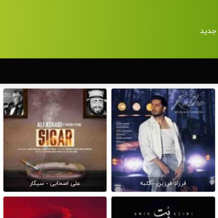
جدید
فرزاد فرزین - کلبه
علی اصحابی - سیگار