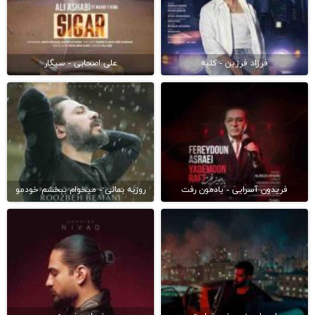
فرزاد فرزین - کلبه
علی اصحابی - سیگار
فریدون آسرایی - یادمون رفت
روزبه بمانی - میخوام ببخشم خودمو