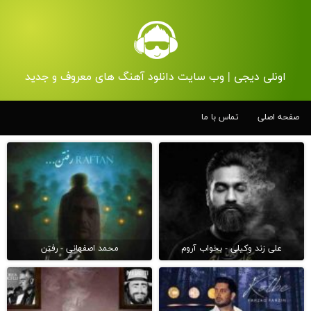
اونلی دیجی | وب سایت دانلود آهنگ های معروف و جدید
صفحه اصلی
تماس با ما
علی زند وکیلی - بخواب آروم
محمد اصفهانی - رفتن