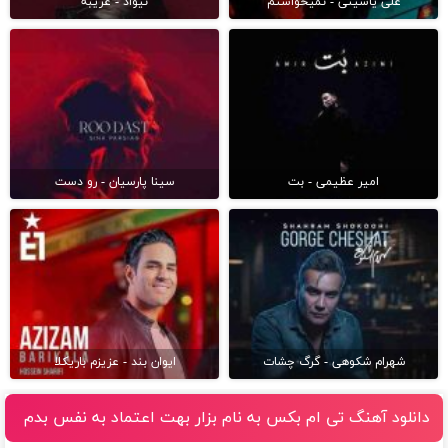
علی یاسینی - نمیخواستم
نیواد - غریبه
امیر عظیمی - بت
سینا پارسیان - رو دست
شهرام شکوهی - گرگ چشات
ایوان بند - عزیزم باریکلا
دانلود آهنگ تی ام بکس به نام بزار بهت اعتماد به نفس بدم