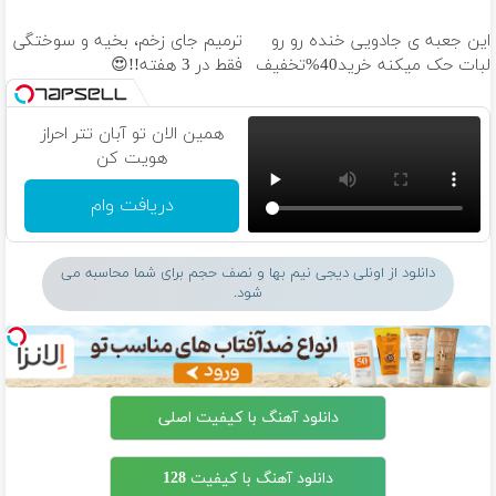
این جعبه ی جادویی خنده رو رو
ترمیم جای زخم، بخیه و سوختگی
لبات حک میکنه خرید40%تخفیف
فقط در 3 هفته!!😍
همین الان تو آبان تتر احراز
هویت کن
دریافت وام
دانلود از اونلی دیجی نیم بها و نصف حجم برای شما محاسبه می
شود.
دانلود آهنگ با کیفیت اصلی
دانلود آهنگ با کیفیت 128