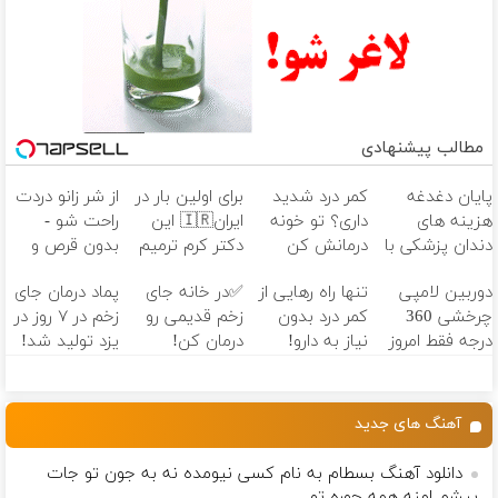
مطالب پیشنهادی
پایان دغدغه
کمر درد شدید
برای اولین بار در
از شر زانو دردت
هزینه های
داری؟ تو خونه
ایران🇮🇷 این
راحت شو -
دندان پزشکی با
درمانش کن
دکتر کرم ترمیم
بدون قرص و
پک سفید
(◂پرسش‌نامه رو
کننده 23 روزه
عمل
دوربین لامپی
تنها راه رهایی از
✅در خانه جای
پماد درمان جای
کننده خانگی
پرکن)
ساخت!
چرخشی 360
کمر درد بدون
زخم قدیمی رو
زخم در ۷ روز در
درجه فقط امروز
نیاز به دارو!
درمان کن!
یزد تولید شد!
حراج شد🔥
(◂پرسش‌نامه)
(مشاوره با
(مشاوره بگیرید)
پرداخت درب
متخصص رایگان
منزل
شد)
آهنگ های جدید
دانلود آهنگ بسطام به نام کسی نیومده نه به جون تو جات
پیشم امنه همه جوره تو