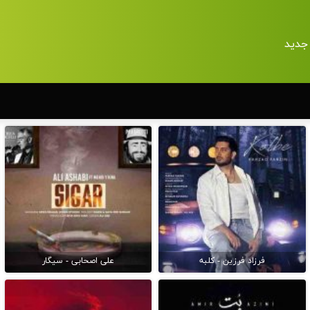
جدید
فرزاد فرزین - کلبه
علی اصحابی - سیگار