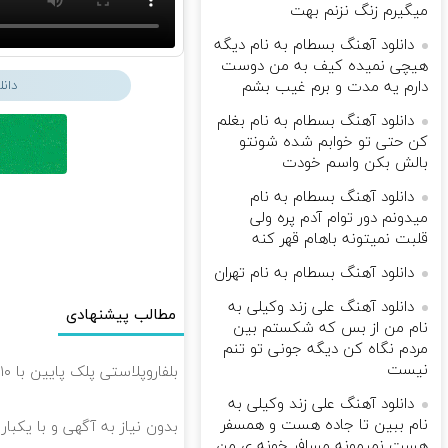
میگیرم زنگ نزنم بهت
دانلود آهنگ بسطام به نام دیگه
هیچی نمیده کیف به من دوست
دان
دارم یه مدت و برم غیب بشم
دانلود آهنگ بسطام به نام بغلم
کن حتی تو خوابم شده شونتو
بالش بکن واسم خودت
دانلود آهنگ بسطام به نام
میدونم دور توام آدم پره ولی
قلبت نمیتونه باهام قهر کنه
دانلود آهنگ بسطام به نام تهران
دانلود آهنگ علی زند وکیلی به
مطالب پیشنهادی
نام من از بس كه شكستم بین
مردم نگاه كن دیگه جونى تو تنم
نیست
بلفاروپلاستی پلک پایین با ۱۰ میلیون تخفیف فقط 3۵ میلیون 👀
دانلود آهنگ علی زند وکیلی به
نام ببین تا جاده هست و همسفر
بدون نیاز به آگهی و با یکبا
هست نمیمونه مسافر خونه ی من