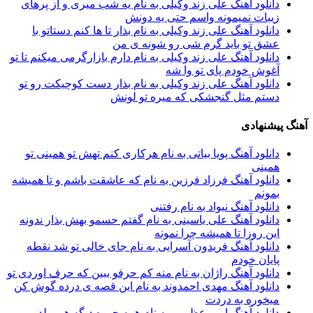
دانلود آهنگ علی زند وکیلی به نام یه شب میرى و از پرهای
زيبات نمیمونه واسم حتی یه دونش
دانلود آهنگ علی زند وکیلی به نام بذار تا ها كنم دستاتو با
عشق تو باید گرم شی رو شونه ى من
دانلود آهنگ علی زند وکیلی به نام دارم بازارگرمی میكنم تا تو
آغوش خودم پای تو وا شه
دانلود آهنگ علی زند وکیلی به نام بذار دست كوچیكت رو تو
دستم مثل گنجشكی كه میره تو لونش
آهنگ پیشنهادی
دانلود آهنگ پویا بیاتی به نام ﻫﺮﻛﺎری ﻛﻨﻢ ﺗﻬﺶ ﺗﻮ ﻫﻤﻴﻨﻰ ﺗﻮ
ﻫﻤﻴﻨﻰ
دانلود آهنگ فرزاد فرزین به نام که عاشقت باشم و تا همیشه
بمونم
دانلود آهنگ نیواد به نام رفتنی
دانلود آهنگ علی یاسینی به نام گفتم حسمو بهش بذار ندونه
این روزا تا همیشه چرا نمونه
دانلود آهنگ فریدون آسرایی به نام جای خالی تو شد نقطه
پایان خودم
دانلود آهنگ راژان به نام منه کم حرفو ببین که حرف اوردی تو
دانلود آهنگ مهدی احمدوند به نام این قصه ی درده گوش کن
میخوره به دردت
دانلود آهنگ امیر عظیمی به نام همه جوره دیگه همو بلدیم