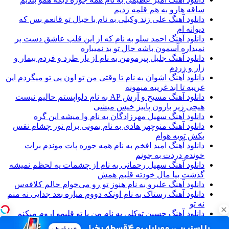
ساقه هارو به هم قلمه زدیم
دانلود آهنگ علی زند وکیلی به نام با خیال تو قانعم بس که
دیوانه ام
دانلود آهنگ احمد سلو به نام که از این قلب عاشق دست بر
نمیداره آسمون باشه حال تو بد نمیباره
دانلود آهنگ جلیل پیرمومن به نام از یار طرد و فردم بیمار و
زار و زردم
دانلود آهنگ اشوان به نام تا وقتی من تو اون پی تو میگردم این
غریبه تا ابد غریبه میمونه
دانلود آهنگ مسیح و آرش AP به نام دلواپستم حالیم نیست
هیچی زیر بارون پاییز خیس میشی
دانلود آهنگ سهیل مهرزادگان به نام وا میشه این گره
دانلود آهنگ منوچهر هادی به نام بمونی برام نور چشام نفس
بکش تویه هوام
دانلود آهنگ امید افخم به نام همه جوره پات موندم برات
خوندم دردت به جونم
دانلود آهنگ سهیل رحمانی به نام از چشمات یه لحظم نمیشه
گذشت بیا مال خودته قلبم همش
دانلود آهنگ علیرو به نام هنوز تو رو می‌خوام حالم کلافه‌س
دانلود آهنگ رستاک به نام اونکه دووم میاره بعد جدایی نه منم
نه تو
دانلود آهنگ حسین توکلی به نام من با تو قلبمو اروم میکنم