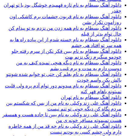
دانلود آهنگ بسطام به نام تازه فهمیدم خوشگل بود با تو تهران
چقدر
دانلود آهنگ بسطام به نام قربون چشمات برم کاشکی اون
روزامون تکرار بشن
دانلود آهنگ بسطام به نام همه زدن من نزدم به تو پیدام کن
حال توام بدتر از قبله
دانلود آهنگ بسطام به نام خسته شدم از این پیاده راه ها به
همه سر تو افتاد هی چشم
دانلود آهنگ بسطام به نام ببین فکر نکن از سرم رفته جلو
خودمو میگیرم زنگ نزنم بهت
دانلود آهنگ بسطام به نام دیگه هیچی نمیده کیف به من
دوست دارم یه مدت و برم غیب بشم
دانلود آهنگ بسطام به نام بغلم کن حتی تو خوابم شده شونتو
بالش بکن واسم خودت
دانلود آهنگ بسطام به نام میدونم دور توام آدم پره ولی قلبت
نمیتونه باهام قهر کنه
دانلود آهنگ بسطام به نام تهران
دانلود آهنگ علی زند وکیلی به نام من از بس كه شكستم بین
مردم نگاه كن دیگه جونى تو تنم نیست
دانلود آهنگ علی زند وکیلی به نام ببین تا جاده هست و همسفر
هست نمیمونه مسافر خونه ی من
دانلود آهنگ علی زند وکیلی به نام چه قد من از همه خاطره
دارم ولی چشم كسی به بودنم نیست