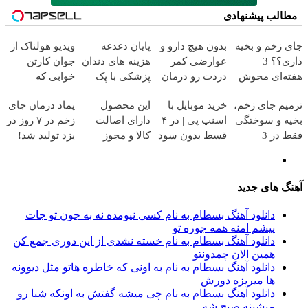
مطالب پیشنهادی
جای زخم و بخیه
بدون هیچ دارو و
پایان دغدغه
ویدیو هولناک از
داری؟؟ 3
عوارضی کمر
هزینه های دندان
جوان کارتن
هفته‌ای محوش
دردت رو درمان
پزشکی با پک
خوابی که
کن!
کن!
سفید کننده
میلیاردر شد.
ترمیم جای زخم،
خرید موبایل با
این محصول
پماد درمان جای
(پرسش‌نامه)
خانگی
آموزش رایگان
بخیه و سوختگی
اسنپ پی | در ۴
دارای اصالت
زخم در ۷ روز در
فقط در 3
قسط بدون سود
کالا و مجوز
یزد تولید شد!
هفته!!😍
و کارمزد!
وزارت بهداشت
(مشاوره بگیرید)
است(55%تخفیف)
آهنگ های جدید
دانلود آهنگ بسطام به نام کسی نیومده نه به جون تو جات
پیشم امنه همه جوره تو
دانلود آهنگ بسطام به نام خسته نشدی از این دوری جمع کن
همین الان چمدونتو
دانلود آهنگ بسطام به نام به اونی که خاطره هاتو مثل دیوونه
ها میریزه دورش
دانلود آهنگ بسطام به نام چی میشه گفتش به اونکه شبا رو
میشینه صبح شه