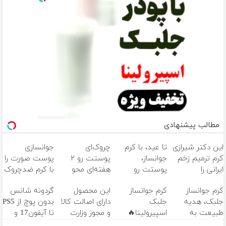
مطالب پیشنهادی
این دکتر شیرازی
تا عید، با کرم
چروک‌ای
جوانسازی
کرم ترمیم زخم
جوانساز،
پوستت رو ۲
پوست صورت را
ایرانی را
پوستت رو
هفته‌ای محو
با کرم ضدچروک
ساخت!!!
دوباره
کن! ۴۰٪
آلمانی تجربه
کرم جوانساز
کرم جوانساز
این محصول
گردونه شانس
بساز(خرید با
تخفیف
کنید!
جلبک، هدیه
جلبک
دارای اصالت کالا
بدون پوچ از PS5
تخفیف ویژه)
طبیعت به
اسپیرولینا🔥
و مجوز وزارت
تا آیفون17 و
شما(خرید با
(تحت لیسانس
بهداشت
بیت کوین 🔥