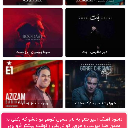
علی یاسینی - نمیخواستم
نیواد - غریبه
امیر عظیمی - بت
سینا پارسیان - رو دست
شهرام شکوهی - گرگ چشات
ایوان بند - عزیزم باریکلا
دانلود آهنگ امیر تتلو به نام همون کوهو تو دلشو که بکنی به
معدن طلا میرسی و هرچی تو تاریکی و تونلت بیشتر فرو بری