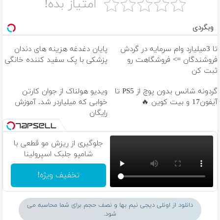
امتیاز بده!
وبگردی
تا 3میلیارد وام سرمایه در گردش
پایان دغدغه هزینه های دندان
فروشندگان => فروشگاهت رو
پزشکی با پک سفید کننده خانگی
ثبت کن
گردونه شانس بدون پوچ از PS5 تا
ویدیو هولناک از جوان کارتن
آیفون17 و بیت کوین 🔥
خوابی که میلیاردر شد. آموزش
رایگان
جلوگیری از ریزش مو قطعی با
شامپو جلبک اسپرولینا
تخفیف ویژه!
دانلود از اونلی دیجی نیم بها و نصف حجم برای شما محاسبه می
شود.