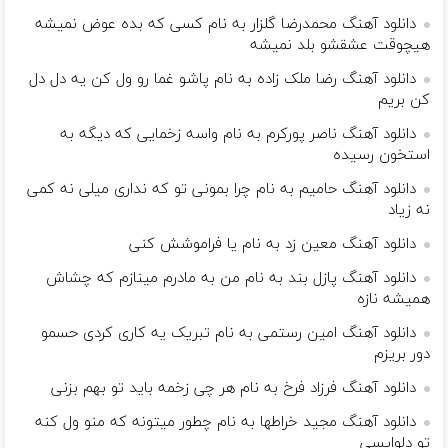
دانلود آهنگ محمدرضا گلزار به نام کسی که بده عوض نمیشه
هیچوقت عشقشو بلد نمیشه
دانلود آهنگ رضا ملک زاده به نام پاشو غما رو ول کن یه دل دل
کن بریم
دانلود آهنگ ناصر پورکرم به نام واسه زخمایی که دیگه به
استخون رسیده
دانلود آهنگ حامیم به نام چرا بمونی تو که نداری میلی نه کمی
نه زیاد
دانلود آهنگ معین زد به نام یا فراموشش کنی
دانلود آهنگ پازل بند به نام ﻣﻦ ﺑﻪ ﻣﺎدرم ﻣﻴﻨﺎزم ﻛﻪ ﭼﺸﺎش
ﻫﻤﻴﺸﻪ ﻧﺎزه
دانلود آهنگ امین رستمی به نام تبریک یه کاری کردی حسمو
دور بریزم
دانلود آهنگ فرزاد فرخ به نام هر چی زخمه باید تو بهم بزنی
دانلود آهنگ مجید خراطها به نام چطور میتونه که منو ول کنه
تو دلواپسی