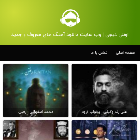
اونلی دیجی | وب سایت دانلود آهنگ های معروف و جدید
صفحه اصلی
تماس با ما
علی زند وکیلی - بخواب آروم
محمد اصفهانی - رفتن