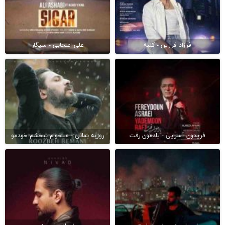
فرزاد فرزین - کلبه
علی اصحابی - سیگار
فریدون آسرایی - یادمون رفت
روزبه بمانی - میخوام ببخشم خودمو