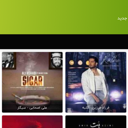
جدید
فرزاد فرزین - کلبه
علی اصحابی - سیگار