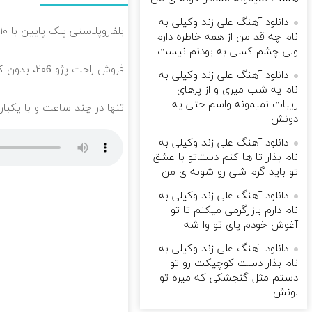
دانلود آهنگ علی زند وکیلی به
بلفاروپلاستی پلک پایین با ۱۰ میلیون تخفیف فقط 3۵ میلیون 👀
نام چه قد من از همه خاطره دارم
ولی چشم كسی به بودنم نیست
فروش راحت پژو ۲۰6، بدون کمیسیون و دردسر
دانلود آهنگ علی زند وکیلی به
نام یه شب میرى و از پرهای
زيبات نمیمونه واسم حتی یه
تنها در چند ساعت و با یکبار
دونش
دانلود آهنگ علی زند وکیلی به
نام بذار تا ها كنم دستاتو با عشق
تو باید گرم شی رو شونه ى من
دانلود آهنگ علی زند وکیلی به
نام دارم بازارگرمی میكنم تا تو
آغوش خودم پای تو وا شه
دانلود آهنگ علی زند وکیلی به
نام بذار دست كوچیكت رو تو
دستم مثل گنجشكی كه میره تو
لونش