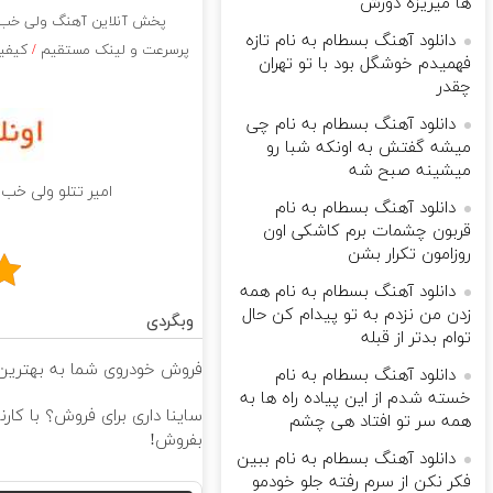
ها میریزه دورش
پخش آنلاین آهنگ ولی خب هر
دانلود آهنگ بسطام به نام تازه
پرسرعت و لینک مستقیم
/
کیفیت
فهمیدم خوشگل بود با تو تهران
چقدر
دانلود آهنگ بسطام به نام چی
میشه گفتش به اونکه شبا رو
میشینه صبح شه
امیر تتلو ولی خب 
دانلود آهنگ بسطام به نام
قربون چشمات برم کاشکی اون
روزامون تکرار بشن
دانلود آهنگ بسطام به نام همه
زدن من نزدم به تو پیدام کن حال
وبگردی
توام بدتر از قبله
فروش خودروی شما به بهترین 
دانلود آهنگ بسطام به نام
خسته شدم از این پیاده راه ها به
ساینا داری برای فروش؟ با کار
همه سر تو افتاد هی چشم
بفروش!
دانلود آهنگ بسطام به نام ببین
فکر نکن از سرم رفته جلو خودمو