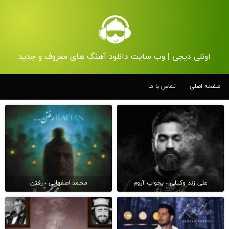
اونلی دیجی | وب سایت دانلود آهنگ های معروف و جدید
صفحه اصلی
تماس با ما
علی زند وکیلی - بخواب آروم
محمد اصفهانی - رفتن