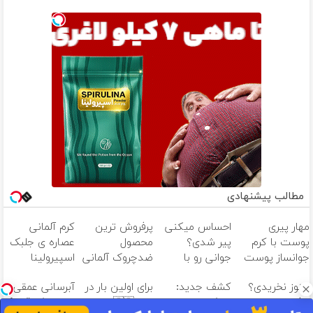
مطالب پیشنهادی
مهار پیری
احساس میکنی
پرفروش ترین
کرم آلمانی
پوست با کرم
پیر شدی؟
محصول
عصاره ی جلبک
جوانساز پوست
جوانی رو با
ضدچروک آلمانی
اسپیرولینا
آلمانی(تخفیف
جوانساز جلبک
معروف به
هنوز نخریدی؟
کشف جدید:
برای اولین بار در
آبرسانی عمقی و
ویژه تا امشب)
تجربه کن
اکسیر جوانی!!
پرفروش ترین
جلبک
ایران🇮🇷 این
ضدچروک قوی❗