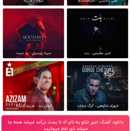
علی یاسینی - نمیخواستم
نیواد - غریبه
امیر عظیمی - بت
سینا پارسیان - رو دست
شهرام شکوهی - گرگ چشات
ایوان بند - عزیزم باریکلا
دانلود آهنگ امیر تتلو به نام آه تا بحث درآمد میشد همه جا
میشد ذی نفع میچاپید