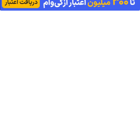
جوانساز گیاهی
اسپیرولینا پیری
دکتر کرم ترمیم
(تخفیف تا
نصف قیمت
را متوقف می
کننده 23 روزه
امشب🔥)
کند50%تخفیف
ساخت!
آهنگ های جدید
دانلود آهنگ بسطام به نام کسی نیومده نه به جون تو جات
پیشم امنه همه جوره تو
دانلود آهنگ بسطام به نام خسته نشدی از این دوری جمع کن
همین الان چمدونتو
دانلود آهنگ بسطام به نام به اونی که خاطره هاتو مثل دیوونه
ها میریزه دورش
دانلود آهنگ بسطام به نام تازه فهمیدم خوشگل بود با تو تهران
چقدر
دانلود آهنگ بسطام به نام چی میشه گفتش به اونکه شبا رو
میشینه صبح شه
دانلود آهنگ بسطام به نام قربون چشمات برم کاشکی اون
روزامون تکرار بشن