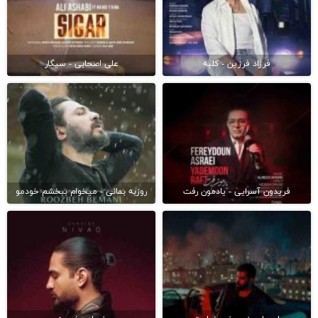
فرزاد فرزین - کلبه
علی اصحابی - سیگار
فریدون آسرایی - یادمون رفت
روزبه بمانی - میخوام ببخشم خودمو