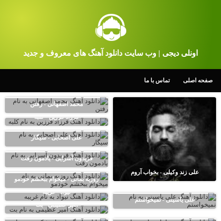
اونلی دیجی | وب سایت دانلود آهنگ های معروف و جدید
صفحه اصلی
تماس با ما
محمد اصفهانی - رفتن
فرزاد فرزین - کلبه
علی اصحابی - سیگار
فریدون آسرایی - یادمون رفت
علی زند وکیلی - بخواب آروم
روزبه بمانی - میخوام ببخشم خودمو
نیواد - غریبه
علی یاسینی - نمیخواستم
امیر عظیمی - بت