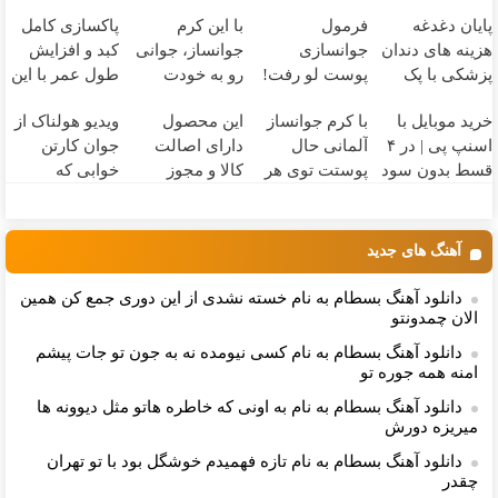
پایان دغدغه
فرمول
با این کرم
پاکسازی کامل
هزینه های دندان
جوانسازی
جوانساز، جوانی
کبد و افزایش
پزشکی با پک
پوست لو رفت!
رو به خودت
طول عمر با این
سفید کننده
کرم ضدچروک
برگردون(50%
نوشیدنی گیاهی!
خرید موبایل با
با کرم جوانساز
این محصول
ویدیو هولناک از
خانگی
جلبک با تخفیف
تخفیف)
کلیک جهت خرید
اسنپ پی | در ۴
آلمانی حال
دارای اصالت
جوان کارتن
قسط بدون سود
پوستت توی هر
کالا و مجوز
خوابی که
و کارمزد!
فصلی
وزارت بهداشت
میلیاردر شد.
خوبه۴۵٪تخفیف
است(55%تخفیف)
آموزش رایگان
آهنگ های جدید
دانلود آهنگ بسطام به نام خسته نشدی از این دوری جمع کن همین
الان چمدونتو
دانلود آهنگ بسطام به نام کسی نیومده نه به جون تو جات پیشم
امنه همه جوره تو
دانلود آهنگ بسطام به نام به اونی که خاطره هاتو مثل دیوونه ها
میریزه دورش
دانلود آهنگ بسطام به نام تازه فهمیدم خوشگل بود با تو تهران
چقدر