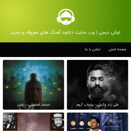
اونلی دیجی | وب سایت دانلود آهنگ های معروف و جدید
صفحه اصلی
تماس با ما
علی زند وکیلی - بخواب آروم
محمد اصفهانی - رفتن