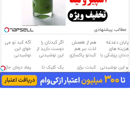
مطالب پیشنهادی
پایان دغدغه
هم از طعمش
اگر کبدتان را
اگه کبد نو می
هزینه های
لذت ببر هم
دوست دارید از
خوای این
دندان پزشکی با
کبدتو پاکسازی
این نوشیدنی
نوشیدنی
پک سفید
کن(با تخفیف
گیاهی غافل
گیاهی رو به
با این نوشیدنی
کبدت برای
یک کلیک تا
پماد درمان جای
کننده خانگی
ویژه)
نشوید
خودت هدیه
گیاهی کبدت
پاکسازی سموم
شروع پاکسازی
زخم در ۷ روز در
بده55%تخفیف
همیشه
به این دمنوش
کبد با دمنوش
یزد تولید شد!
پرقدرته55%تخفیف
گیاهی نیاز داره
گیاهی.الان بخر
(مشاوره بگیرید)
یه عمر سالم
باش
آهنگ های جدید
دانلود آهنگ بسطام به نام کسی نیومده نه به جون تو جات
پیشم امنه همه جوره تو