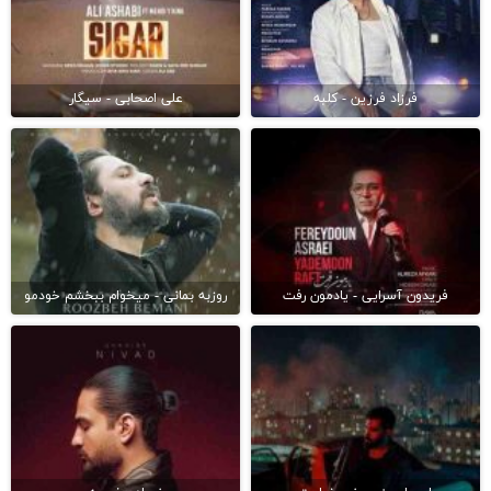
فرزاد فرزین - کلبه
علی اصحابی - سیگار
فریدون آسرایی - یادمون رفت
روزبه بمانی - میخوام ببخشم خودمو