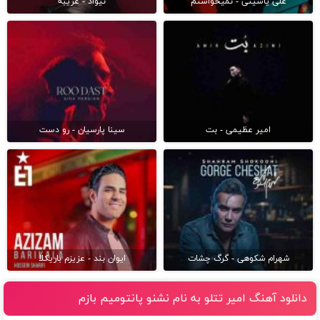
علی یاسینی - نمیخواستم
نیواد - غریبه
امیر عظیمی - بت
سینا پارسیان - رو دست
شهرام شکوهی - گرگ چشات
ایوان بند - عزیزم باریکلا
دانلود آهنگ امیر تتلو به نام نشنو پانتومیم بازم