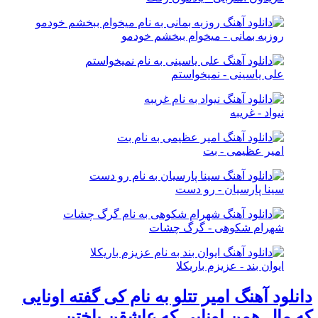
روزبه بمانی - میخوام ببخشم خودمو
علی یاسینی - نمیخواستم
نیواد - غریبه
امیر عظیمی - بت
سینا پارسیان - رو دست
شهرام شکوهی - گرگ چشات
ایوان بند - عزیزم باریکلا
دانلود آهنگ امیر تتلو به نام کی گفته اونایی
که مال همن اونایی که عاشقن باختن