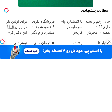
مطالب پیشنهادی
جای زخم و بخیه
تا 3میلیارد وام
فروشگاه داری
برای اولین بار
داری؟؟ 3
سرمایه در
؟ عضو شو تا 3
در ایران🇮🇷
هفته‌ای محوش
گردش
میلیارد وام بگیر
این دکتر کرم
کن!
فروشندگان =>
ترمیم کننده 23
اعتبار تا ۱۰۰
وقتشه
⛔ درمان جای
نوشیدنی
فروشگاهت رو
روزه ساخت!
میلیون تومان ⚡
فروشگاهت
زخم با مشاوره
شفابخش کبد با
ثبت کن
همین الان
بیشتر بفروشه (
رایگان ⛔
10 گیاه
درخواست
همین الان ثبت
موثر(تخفیف تا
اعتبار بده ✅
نام کن )
امشب)
آهنگ های جدید
دانلود آهنگ بسطام به نام کسی نیومده نه به جون تو جات
پیشم امنه همه جوره تو
دانلود آهنگ بسطام به نام خسته نشدی از این دوری جمع کن
همین الان چمدونتو
دانلود آهنگ بسطام به نام به اونی که خاطره هاتو مثل دیوونه
ها میریزه دورش
دانلود آهنگ بسطام به نام تازه فهمیدم خوشگل بود با تو تهران