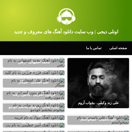
اونلی دیجی | وب سایت دانلود آهنگ های معروف و جدید
صفحه اصلی
تماس با ما
محمد اصفهانی - رفتن
فرزاد فرزین - کلبه
علی اصحابی - سیگار
فریدون آسرایی - یادمون رفت
علی زند وکیلی - بخواب آروم
روزبه بمانی - میخوام ببخشم خودمو
نیواد - غریبه
علی یاسینی - نمیخواستم
امیر عظیمی - بت