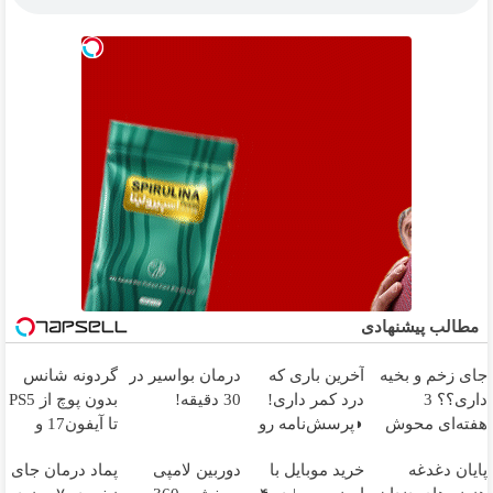
مطالب پیشنهادی
جای زخم و بخیه
آخرین باری که
درمان بواسیر در
گردونه شانس
داری؟؟ 3
درد کمر داری!
30 دقیقه!
بدون پوچ از PS5
هفته‌ای محوش
◗پرسش‌نامه رو
تا آیفون17 و
کن!
پر کن◖
بیت کوین 🔥
پایان دغدغه
خرید موبایل با
دوربین لامپی
پماد درمان جای