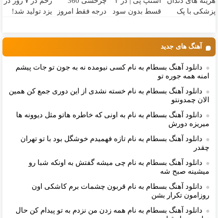
هزینه های دندان
اسنپ پی | در ۴
چرخشی 360
زخم در ۷ روز در
پزشکی با پک
قسط بدون سود
درجه فقط امروز
یزد تولید شد!
سفید کننده
و کارمزد!
حراج شد🔥
(مشاوره بگیرید)
خانگی
پرداخت درب
منزل
آهنگ های جدید
دانلود آهنگ بسطام به نام کسی نیومده نه به جون تو جات پیشم
امنه همه جوره تو
دانلود آهنگ بسطام به نام خسته نشدی از این دوری جمع کن همین
الان چمدونتو
دانلود آهنگ بسطام به نام به اونی که خاطره هاتو مثل دیوونه ها
میریزه دورش
دانلود آهنگ بسطام به نام تازه فهمیدم خوشگل بود با تو تهران
چقدر
دانلود آهنگ بسطام به نام چی میشه گفتش به اونکه شبا رو
میشینه صبح شه
دانلود آهنگ بسطام به نام قربون چشمات برم کاشکی اون
روزامون تکرار بشن
دانلود آهنگ بسطام به نام همه زدن من نزدم به تو پیدام کن حال