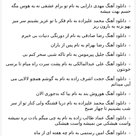
دانلود آهنگ مهدی دارابی به نام تو برام عشقی نه یه هوس مگه
حسم بهت میشه
دانلود آهنگ محمد علیزاده به نام فکر با تو عزیز بشینم سر میز
یهو بزنه یه بارون ریز
دانلود آهنگ رضا صادقی به نام از دورﻧﮕﻰ دﻧﻴﺎت ﺑﻰ ﺧﺒﺮم
دانلود آهنگ رضا بهرام به نام پس از باران
دانلود آهنگ جلیل پیرمومن به نام تاكه شبى سحر كنم بى
دانلود آهنگ علی عبدالمالکی به نام پشت سرت راه میام تا برسی
خونتون
دانلود آهنگ حجت اشرف زاده به نام به گوشم همچو لالایی می
آیی میدانم
دانلود آهنگ هوروش بند به نام بیا که بدجوری الان
دانلود آهنگ محمد علیزاده به نام دریا قشنگه ولی کنار تو از سر
شب بشینیم تا چهار صبح
دانلود آهنگ عماد طالب زاده به نام یه چی میگم یادت نره نمیشه
واست هیشکی من نمیشه واست هیشکی
دانلود آهنگ امین رستمی به نام چه هفته ای از ماه