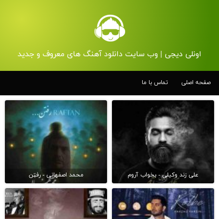
اونلی دیجی | وب سایت دانلود آهنگ های معروف و جدید
صفحه اصلی
تماس با ما
علی زند وکیلی - بخواب آروم
محمد اصفهانی - رفتن