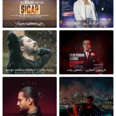
فرزاد فرزین - کلبه
علی اصحابی - سیگار
فریدون آسرایی - یادمون رفت
روزبه بمانی - میخوام ببخشم خودمو