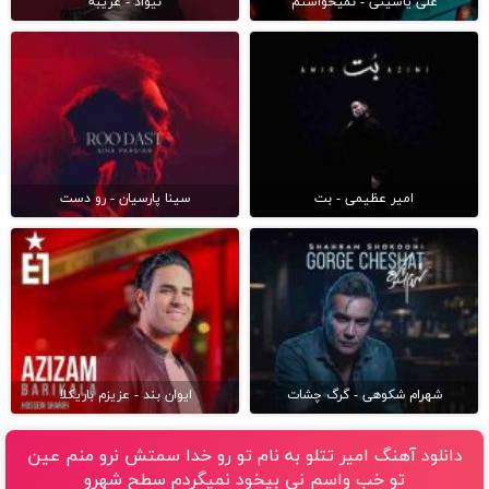
علی یاسینی - نمیخواستم
نیواد - غریبه
امیر عظیمی - بت
سینا پارسیان - رو دست
شهرام شکوهی - گرگ چشات
ایوان بند - عزیزم باریکلا
دانلود آهنگ امیر تتلو به نام تو رو خدا سمتش نرو منم عین
تو خب واسم نی بیخود نمیگردم سطح شهرو