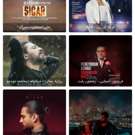
فرزاد فرزین - کلبه
علی اصحابی - سیگار
فریدون آسرایی - یادمون رفت
روزبه بمانی - میخوام ببخشم خودمو