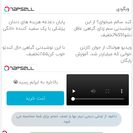
وبگردی
کبد سالم میخوای؟ از این
پایان دغدغه هزینه های دندان
نوشیدنی سم زدای گیاهی غافل
پزشکی با پک سفید کننده خانگی
نشو!55%تخفیف
ویدیو هولناک از جوان کارتن
با این نوشیدنی گیاهی حال کبدتو
خوابی که میلیاردر شد. آموزش
خوب کن۵۵٪تخفیف
رایگان
بالاخره به ایرانم رسید😭
ثبت خرید
دانلود از اونلی دیجی نیم بها و نصف حجم برای شما محاسبه می
شود.