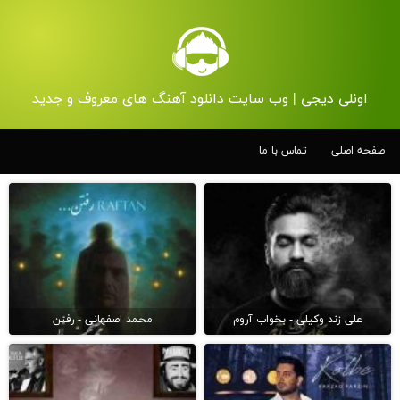
اونلی دیجی | وب سایت دانلود آهنگ های معروف و جدید
صفحه اصلی
تماس با ما
علی زند وکیلی - بخواب آروم
محمد اصفهانی - رفتن