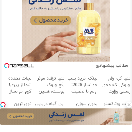
مطالب پیشنهادی
تنها کرم رفع
لینک خرید بمب
تنها ترفند موثر
نجات دهنده
چروکی که مجوز
جوانساز 2026!
رفع چروک
شما از پیری!
رسمی وزارت
اونم با تخفیف
پوست، همین
کرم جوانساز
بهداشت دارد
ویژه
کرم آلمانیه
جلبک50%تخفیف
وقت بوتاکستو
بدون سوزن
این گیاه دریایی
قوی ترین
(45% تخفیف)
کنسل کن!(ضد
پوستتو 10سال
پوستت رو
ضدچروک
چروک طبیعی/
جوون
طوری صاف
گیاهی با
بدون عوارض)
کن50%تخفیف
میکنه انگار
تخفیف ویژه
پاییزی
20سال جوون
فقط تا امشب