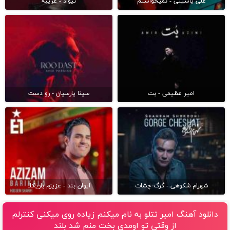
علی یاسینی - نمیخواستم
نیواد - غریبه
امیر عظیمی - بت
سینا پارسیان - رو دست
شهرام شکوهی - گرگ چشات
ایوان بند - عزیزم باریکلا
دانلود آهنگ امیر تتلو به نام میکنم زیاده روی میکنی کنترلم
از وقتی تو اومدی بخت منم شد بلند