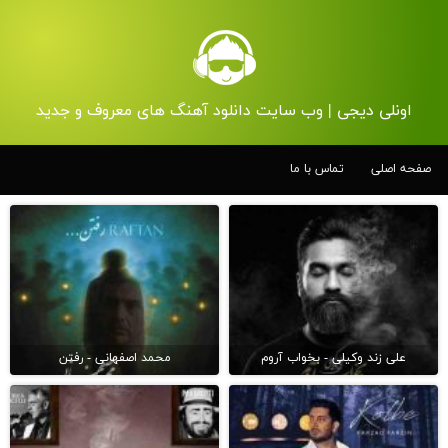
اونلی دیجی | وب سایت دانلود آهنگ های معروف و جدید
صفحه اصلی
تماس با ما
علی زند وکیلی - بخواب آروم
محمد اصفهانی - رفتن