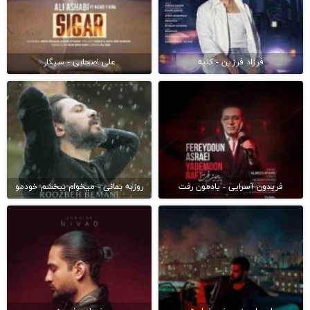
فرزاد فرزین - کلبه
علی اصحابی - سیگار
فریدون آسرایی - یادمون رفت
روزبه بمانی - میخوام ببخشم خودمو