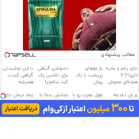
مطالب پیشنهادی
جای زخم و بخیه
راز موهای
دمنوشی گیاهی
با این نوشیدنی
داری؟؟ 3
پرپشت با یک
برای داشتن یک
گیاهی کبدت
هفته‌ای محوش
روش
کبد سالم‌تر!
همیشه
کن!
طبیعی(شامپو
فروش ویژه ی
پرقدرته55%تخفیف
پایان دغدغه
طول عمرت رو با
نجاتش بده! با
پماد درمان جای
جلبک
امروز با50%
هزینه های
این نوشیدنی
این دمنوش
زخم در ۷ روز در
اسپیرولینا)
تخفیف
دندان پزشکی با
سم زدای کبد
کبدتو پاکسازی
یزد تولید شد!
پک سفید
2برابر کن
کن+ضمانت
(مشاوره بگیرید)
کننده خانگی
مرجوعی
آهنگ های جدید