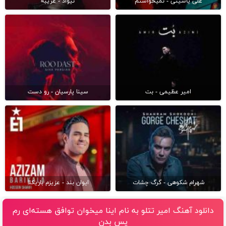
علی یاسینی - نمیخواستم
نیواد - غریبه
امیر عظیمی - بت
سینا پارسیان - رو دست
شهرام شکوهی - گرگ چشات
ایوان بند - عزیزم باریکلا
دانلود آهنگ امیر تتلو به نام اینا میخوان توافق هسته‌اى رم
پس بدن