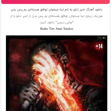
دانلود آهنگ امیر تتلو به نام اینا میخوان توافق هسته‌اى رم پس بدن
موزیک زیبای اینا میخوان توافق هسته‌اى رم پس بدن از
امیر تتلو
را از
“اونلی دیجی” دانلود کنید.
Shabe Tire Amir Tataloo