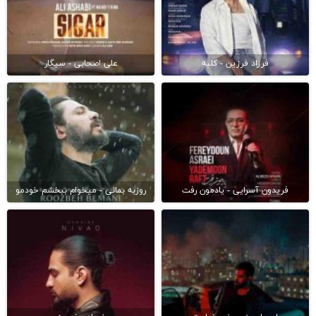
فرزاد فرزین - کلبه
علی اصحابی - سیگار
فریدون آسرایی - یادمون رفت
روزبه بمانی - میخوام ببخشم خودمو