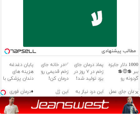
مطالب پیشنهادی
1000 دلار جایزه
پماد درمان جای
✅در خانه جای
پایان دغدغه
ببر 💲🤑💲
زخم در ۷ روز در
زخم قدیمی رو
هزینه های
گردونه رو
یزد تولید شد!
درمان کن!
دندان پزشکی با
بچرخون
(مشاوره بگیرید)
(مشاوره با
پک سفید
درمان جای عمل
این درد نیاز به
این ژل
♦️درمان فوری
متخصص رایگان
کننده خانگی
بلافرو در ۷ روز
تحمل نداره❗ زانو
سفیدکننده
جای زخم های
شد)
(مشاوره رایگان
درد منظورمونه
دندوناتو در حد
بزرگ و قدیمی
بگیرید)
لمینت سفید
(مشاوره رایگان
میکنه(40%تخفیف)
بگیرید)
آهنگ های جدید