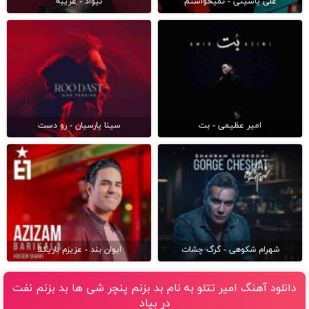
علی یاسینی - نمیخواستم
نیواد - غریبه
امیر عظیمی - بت
سینا پارسیان - رو دست
شهرام شکوهی - گرگ چشات
ایوان بند - عزیزم باریکلا
دانلود آهنگ امیر تتلو به نام بد بزنم پنچر شی ها بد بزنم نفت
در بیاد