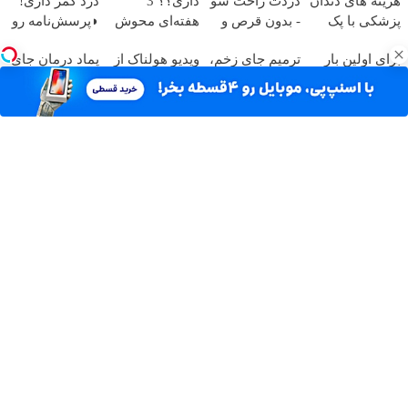
هزینه های دندان
دردت راحت شو
داری؟؟ 3
درد کمر داری!
پزشکی با پک
- بدون قرص و
هفته‌ای محوش
◗پرسش‌نامه رو
سفید کننده
عمل
کن!
پر کن◖
برای اولین بار
ترمیم جای زخم،
ویدیو هولناک از
پماد درمان جای
خانگی
در ایران🇮🇷
بخیه و سوختگی
جوان کارتن
زخم در ۷ روز در
این دکتر کرم
فقط در 3
خوابی که
یزد تولید شد!
ترمیم کننده 23
هفته!!😍
میلیاردر شد.
(مشاوره بگیرید)
روزه ساخت!
آموزش رایگان
آهنگ های جدید
دانلود آهنگ بسطام به نام کسی نیومده نه به جون تو جات
پیشم امنه همه جوره تو
دانلود آهنگ بسطام به نام خسته نشدی از این دوری جمع کن
همین الان چمدونتو
دانلود آهنگ بسطام به نام به اونی که خاطره هاتو مثل دیوونه
ها میریزه دورش
دانلود آهنگ بسطام به نام تازه فهمیدم خوشگل بود با تو تهران
چقدر
دانلود آهنگ بسطام به نام چی میشه گفتش به اونکه شبا رو
میشینه صبح شه
دانلود آهنگ بسطام به نام قربون چشمات برم کاشکی اون
روزامون تکرار بشن