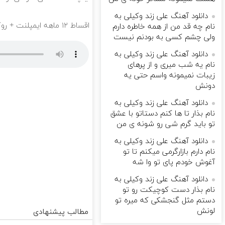
دانلود آهنگ علی زند وکیلی به
اقساط ۱۲ ماهه ایمپلنت + روکش رایگان؛ همین امروز نوبت بگیر ✅🦷
نام چه قد من از همه خاطره دارم
ولی چشم كسی به بودنم نیست
دانلود آهنگ علی زند وکیلی به
نام یه شب میرى و از پرهای
زيبات نمیمونه واسم حتی یه
دونش
دانلود آهنگ علی زند وکیلی به
نام بذار تا ها كنم دستاتو با عشق
تو باید گرم شی رو شونه ى من
دانلود آهنگ علی زند وکیلی به
نام دارم بازارگرمی میكنم تا تو
آغوش خودم پای تو وا شه
دانلود آهنگ علی زند وکیلی به
نام بذار دست كوچیكت رو تو
دستم مثل گنجشكی كه میره تو
لونش
مطالب پیشنهادی