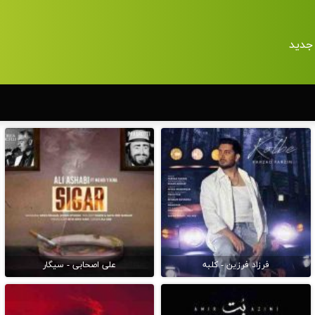
جدید
فرزاد فرزین - کلبه
علی اصحابی - سیگار