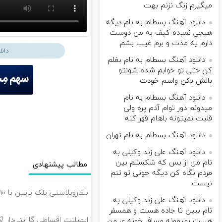
میگیرم زنگ نزنم بهت
دانلود آهنگ بسطام به نام دیگه
هیچی نمیده کیف به من دوست
دارم یه مدت و برم غیب بشم
دان
دانلود آهنگ بسطام به نام بغلم
کن حتی تو خوابم شده شونتو
بالش بکن واسم خودت
دانلود آهنگ بسطام به نام
میدونم دور توام آدم پره ولی
قلبت نمیتونه باهام قهر کنه
دانلود آهنگ بسطام به نام تهران
دانلود آهنگ علی زند وکیلی به
نام من از بس كه شكستم بین
مطالب پیشنهادی
مردم نگاه كن دیگه جونى تو تنم
نیست
بلفاروپلاستی پلک پایین با ۱۰ میلیون تخفیف فقط 3۵ میلیون 👀
دانلود آهنگ علی زند وکیلی به
نام ببین تا جاده هست و همسفر
ایمپلنت اقساطی گارانتی‌دار 
هست نمیمونه مسافر خونه ی من