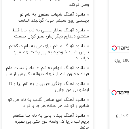
وصل توکنم
دانلود آهنگ شهاب مظفری به نام تو
بچسبی روی سینم خوبه گردنبند الماسم
دانلود آهنگ سالار عقیلی به نام حالا فقط
مشتاق دیدارم دیگر زمان صبر کردن نیست
دانلود آهنگ میثم ابراهیمی به نام میگفتم
نترس شاید شوخیه یه ریز پشت هم میزد
حرف بد
⏳فرصت محدود!! 3000گیگ اینترنت خانگی 180 روزه
دانلود آهنگ ایهام به نام ای داد از دست دلم
فریاد مجنون ترم از فرهاد دیوانه نکن فرار از من
دانلود آهنگ چنگیز حبیبیان به نام بیا و تا
ابدنرو بی من جایی
دانلود آهنگ امیر عباس گلاب به نام من تو
شادی و تو غم هر لحظه هر جا با توام
دانلود آهنگ بهنام بانی به نام بیا عشقم
کردنی)
بریم لب دریا که واسه من حتی بی نظیره
حرفش