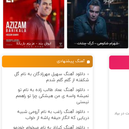
شهرام شکوهی - گرگ چشات
ایوان بند - عزیزم باریکلا
آهنگ پیشنهادی
دانلود آهنگ سهیل مهرزادگان به نام گل
شکفته از گلم گلم شدم
دانلود آهنگ عماد طالب زاده به نام تو
نمیشه واسه ی من هیشکی چرا تو راهمم
نیستی
دانلود آهنگ راغب به نام آرومی شبیه
 در بیاد
دریایی که انگار حیفه پاشه از خواب
دانلود آهنگ کیاراد به نام میخوام خودمو