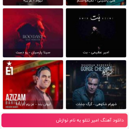
علی یاسینی - نمیخواستم
نیواد - غریبه
امیر عظیمی - بت
سینا پارسیان - رو دست
شهرام شکوهی - گرگ چشات
ایوان بند - عزیزم باریکلا
دانلود آهنگ امیر تتلو به نام نوازش