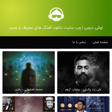
اونلی دیجی | وب سایت دانلود آهنگ های معروف و جدید
صفحه اصلی
تماس با ما
علی زند وکیلی - بخواب آروم
محمد اصفهانی - رفتن