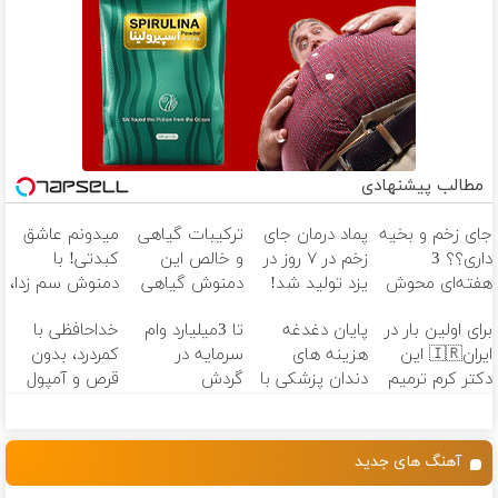
مطالب پیشنهادی
جای زخم و بخیه
پماد درمان جای
ترکیبات گیاهی
میدونم عاشق
داری؟؟ 3
زخم در ۷ روز در
و خالص این
کبدتی! با
هفته‌ای محوش
یزد تولید شد!
دمنوش گیاهی
دمنوش سم زدا،
کن!
(مشاوره بگیرید)
کبدت رو
سلامتیشو
برای اولین بار در
پایان دغدغه
تا 3میلیارد وام
خداحافظی با
پاکسازی میکنه
تضمین کن
ایران🇮🇷 این
هزینه های
سرمایه در
کمردرد، بدون
55% تخفیف
دکتر کرم ترمیم
دندان پزشکی با
گردش
قرص و آمپول
کننده 23 روزه
پک سفید
فروشندگان =>
ساخت!
کننده خانگی
فروشگاهت رو
ثبت کن
آهنگ های جدید