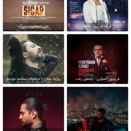
فرزاد فرزین - کلبه
علی اصحابی - سیگار
فریدون آسرایی - یادمون رفت
روزبه بمانی - میخوام ببخشم خودمو