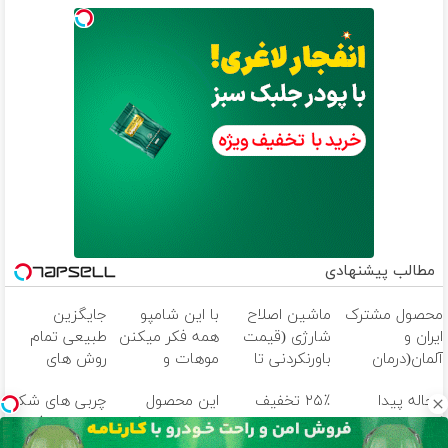
مطالب پیشنهادی
محصول مشترک
ماشین اصلاح
با این شامپو
جایگزین
ایران و
شارژی (قیمت
همه فکر میکنن
طبیعی تمام
آلمان(درمان
باورنکردنی تا
موهات و
روش های
انواع ریزش مو)
امشب)
کاشتی!!خرید با
تهاجمی رویش
محاله پیدا
۲۵٪ تخفیف
این محصول
چربی های شکم
تخفیف ویژه
مو
کنی،شامپو مثل
ایمپلنت تا پایان
دارای اصالت کالا
پهلوت رو فراری
جلبک!
جشنواره 🎁
و مجوز وزارت
بده🔥