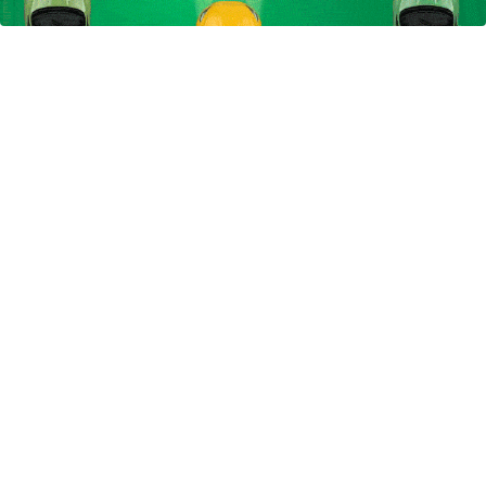
ضدریزش+رویش
بهداشت
مجدد40%تخفیف
است(55%تخفیف)
آهنگ های جدید
دانلود آهنگ بسطام به نام کسی نیومده نه به جون تو جات
پیشم امنه همه جوره تو
دانلود آهنگ بسطام به نام خسته نشدی از این دوری جمع کن
همین الان چمدونتو
دانلود آهنگ بسطام به نام به اونی که خاطره هاتو مثل دیوونه
ها میریزه دورش
دانلود آهنگ بسطام به نام تازه فهمیدم خوشگل بود با تو تهران
چقدر
دانلود آهنگ بسطام به نام چی میشه گفتش به اونکه شبا رو
میشینه صبح شه
دانلود آهنگ بسطام به نام قربون چشمات برم کاشکی اون
روزامون تکرار بشن
دانلود آهنگ بسطام به نام همه زدن من نزدم به تو پیدام کن