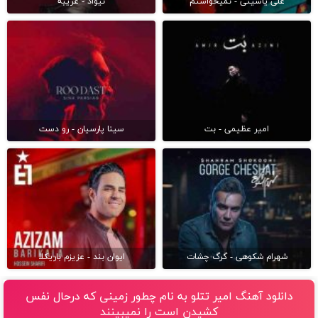
علی یاسینی - نمیخواستم
نیواد - غریبه
امیر عظیمی - بت
سینا پارسیان - رو دست
شهرام شکوهی - گرگ چشات
ایوان بند - عزیزم باریکلا
دانلود آهنگ امیر تتلو به نام چطور زمینی که درحال نفس
کشیدن است را نمیبینند