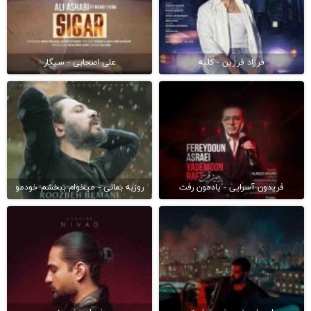
فرزاد فرزین - کلبه
علی اصحابی - سیگار
فریدون آسرایی - یادمون رفت
روزبه بمانی - میخوام ببخشم خودمو