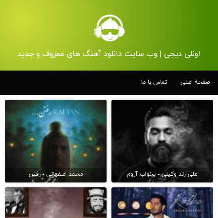
اونلی دیجی | وب سایت دانلود آهنگ های معروف و جدید
صفحه اصلی
تماس با ما
علی زند وکیلی - بخواب آروم
محمد اصفهانی - رفتن