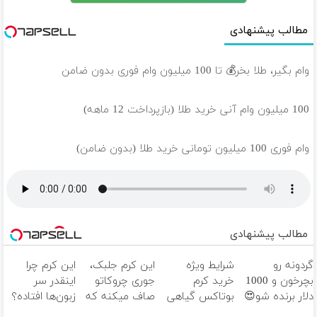
مطالب پیشنهادی
وام بگیر، طلا بخر💰 تا 100 میلیون وام فوری بدون ضامن
100 میلیون وام آنی خرید طلا (بازپرداخت 12 ماهه)
وام فوری 100 میلیون تومانی خرید طلا (بدون ضامن)
مطالب پیشنهادی
گردونه رو
شرایط ویژه
این کرم جلبک،
این کرم چرا
بچرخون و 1000
خرید کرم
جوری چروکاتو
اینقدر سر
دلار برنده شو😍
بوتاکس گیاهی
صاف میکنه که
زبون‌ها افتاده؟
تا پایان امشب!
انگار بوتاکس