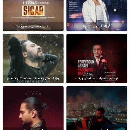
فرزاد فرزین - کلبه
علی اصحابی - سیگار
فریدون آسرایی - یادمون رفت
روزبه بمانی - میخوام ببخشم خودمو