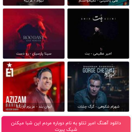
علی یاسینی - نمیخواستم
نیواد - غریبه
امیر عظیمی - بت
سینا پارسیان - رو دست
شهرام شکوهی - گرگ چشات
ایوان بند - عزیزم باریکلا
دانلود آهنگ امیر تتلو به نام دوباره مردم این شبا میکنن
شیک پیرت