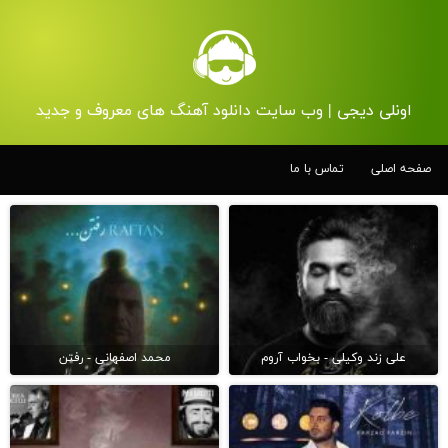
اونلی دیجی | وب سایت دانلود آهنگ های معروف و جدید
صفحه اصلی
تماس با ما
علی زند وکیلی - بخواب آروم
محمد اصفهانی - رفتن