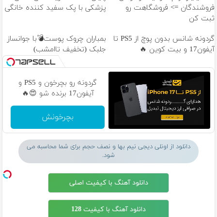
فروشندگان => فروشگاهت رو
پزشکی با پک سفید کننده خانگی
ثبت کن
گردونه شانس بدون پوچ از PS5 تا
بمباران چروک پوست💣با جوانساز
آیفون17 و بیت کوین 🔥
جلبک (تخفیف تاامشب)
گردونه رو بچرخون و PS5 و
آیفون17 برنده شو 😍🔥
بچرخونش
دانلود از اونلی دیجی نیم بها و نصف حجم برای شما محاسبه می
شود.
دانلود آهنگ با کیفیت اصلی
دانلود آهنگ با کیفیت 128