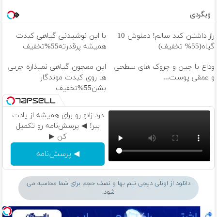
وبگردی
راز داشتن کبد سالم! دمنوش 10
با این نوشیدنی گیاهی کبدت
گیاه(55% تخفیف)
همیشه پرقدرته55%تخفیف
وداع با چین و چروک های سطحی
این معجون گیاهی نمیذاره چربی
و عمقی پوست...
ها روی کبدت موندگار
بشن55%تخفیف
درد زانو رو برای همیشه از یادت
ببر! ◀ پرسش‌نامه رو تکمیل
کن ▶
◀ پرسش‌نامه
دانلود از اونلی دیجی نیم بها و نصف حجم برای شما محاسبه می
شود.