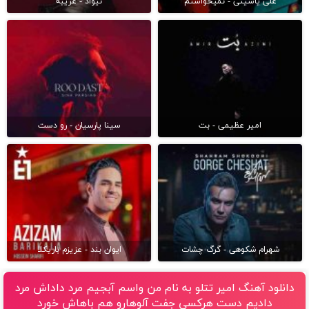
علی یاسینی - نمیخواستم
نیواد - غریبه
امیر عظیمی - بت
سینا پارسیان - رو دست
شهرام شکوهی - گرگ چشات
ایوان بند - عزیزم باریکلا
دانلود آهنگ امیر تتلو به نام من واسم آبجیم مرد داداش مرد
دادیم دست هرکسی جفت آلوهارو هم باهاش خورد