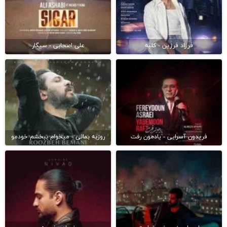
فرزاد فرزین - کلبه
علی اصحابی - سیگار
فریدون آسرایی - یادمون رفت
روزبه بمانی - میخوام ببخشم خودمو