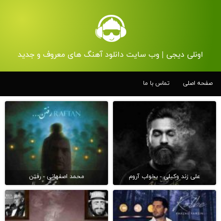
اونلی دیجی | وب سایت دانلود آهنگ های معروف و جدید
صفحه اصلی
تماس با ما
علی زند وکیلی - بخواب آروم
محمد اصفهانی - رفتن