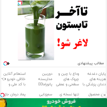
مطالب پیشنهادی
پایان دغدغه
وداع با چین و
دوربین
استعلام آنلاین
هزینه های
چروک های
مداربسته
خلافی خودرو 👈
دندان پزشکی با
سطحی و عمقی
پانوراما👈🏻
با کد ملی و
پک سفید
پوست...
قابلیت چرخش
پلاک، سریع،
این محصول
تنها نسخه ی
سم‌زدایی
پماد درمان جای
کننده خانگی
360°و سازگار با
دقیق و بدون
دارای اصالت کالا
گیاهی مورد
طبیعی بدن با
زخم در ۷ روز در
اندروید و ios
معطلی
و مجوز وزارت
اعتماد برای
دمنوشی حاوی
یزد تولید شد!