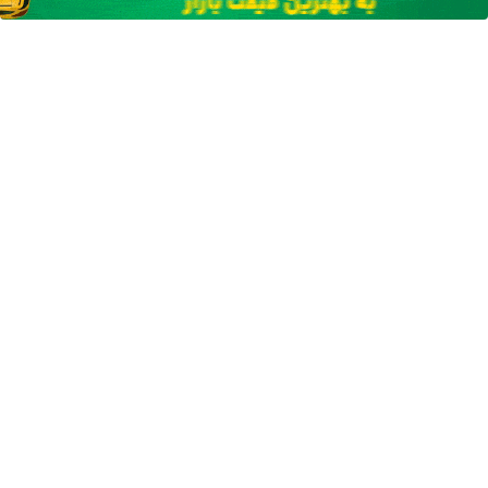
بهداشت
تصفیه
10 گیاه موثر
(مشاوره بگیرید)
است(55%تخفیف)
کبد(دارای سیب
۵۵٪ تخفیف
سلامت)
آهنگ های جدید
دانلود آهنگ بسطام به نام کسی نیومده نه به جون تو جات
پیشم امنه همه جوره تو
دانلود آهنگ بسطام به نام خسته نشدی از این دوری جمع کن
همین الان چمدونتو
دانلود آهنگ بسطام به نام به اونی که خاطره هاتو مثل دیوونه
ها میریزه دورش
دانلود آهنگ بسطام به نام تازه فهمیدم خوشگل بود با تو تهران
چقدر
دانلود آهنگ بسطام به نام چی میشه گفتش به اونکه شبا رو
میشینه صبح شه
دانلود آهنگ بسطام به نام قربون چشمات برم کاشکی اون
روزامون تکرار بشن
دانلود آهنگ بسطام به نام همه زدن من نزدم به تو پیدام کن