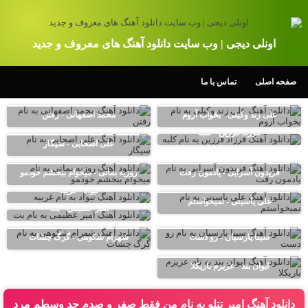
اونلی دیجی | وب سایت دانلود آهنگ های معروف و جدید
صفحه اصلی
تماس با ما
علی زند وکیلی - بخواب آروم
محمد اصفهانی - رفتن
فرزاد فرزین - کلبه
علی اصحابی - سیگار
فریدون آسرایی - یادمون رفت
روزبه بمانی - میخوام ببخشم خودمو
نیواد - غریبه
علی یاسینی - نمیخواستم
امیر عظیمی - بت
سینا پارسیان - رو دست
شهرام شکوهی - گرگ چشات
ایوان بند - عزیزم باریکلا
دانلود آهنگ امیر تتلو به نام من فقط صفر و صدم حد وسطم مرد