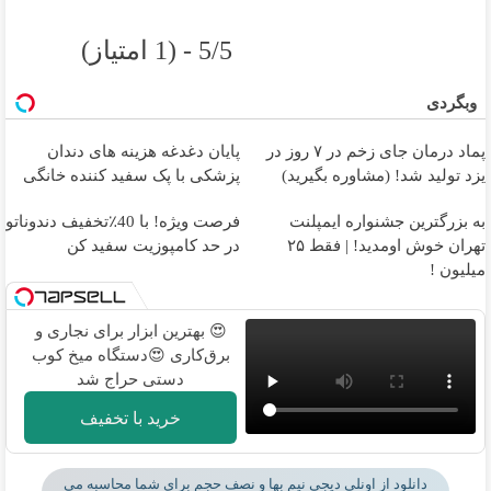
5/5 - (1 امتیاز)
وبگردی
پماد درمان جای زخم در ۷ روز در
پایان دغدغه هزینه های دندان
یزد تولید شد! (مشاوره بگیرید)
پزشکی با پک سفید کننده خانگی
به بزرگترین جشنواره ایمپلنت
فرصت ویژه! با 40٪تخفیف دندوناتو
تهران خوش اومدید! | فقط ۲۵
در حد کامپوزیت سفید کن
میلیون !
😍 بهترین ابزار برای نجاری و
برق‌کاری 😍دستگاه میخ کوب
دستی حراج شد
خرید با تخفیف
دانلود از اونلی دیجی نیم بها و نصف حجم برای شما محاسبه می