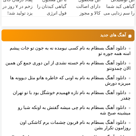
مرجوعی
خانگی
گیاهی کبد شما
دارای اصالت
گیاهی کبدتان را
زخم در ۷ روز در
را سم زدایی می
کالا و مجوز
فول انرژی
یزد تولید شد!
کند (با ضمانت
وزارت بهداشت
کنید✨
(مشاوره بگیرید)
مرجوعی)
است(55%تخفیف)
آهنگ های جدید
دانلود آهنگ بسطام به نام کسی نیومده نه به جون تو جات پیشم
امنه همه جوره تو
دانلود آهنگ بسطام به نام خسته نشدی از این دوری جمع کن همین
الان چمدونتو
دانلود آهنگ بسطام به نام به اونی که خاطره هاتو مثل دیوونه ها
میریزه دورش
دانلود آهنگ بسطام به نام تازه فهمیدم خوشگل بود با تو تهران
چقدر
دانلود آهنگ بسطام به نام چی میشه گفتش به اونکه شبا رو
میشینه صبح شه
دانلود آهنگ بسطام به نام قربون چشمات برم کاشکی اون
روزامون تکرار بشن