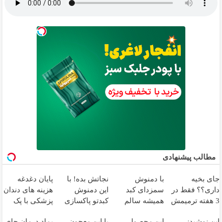
مطالب پیشنهادی
جای بخیه
با دمنوش
نجاتش بده! با
پایان دغدغه
داری؟؟ فقط در
سمزدای کبد
این دمنوش
هزینه های دندان
3 هفته ترمیمش
همیشه سالم
کبدتو پاکسازی
پزشکی با پک
کن!😍
باش
کن+ضمانت
سفید کننده
این نوشیدنی
این محصول
با این معجون
پماد درمان جای