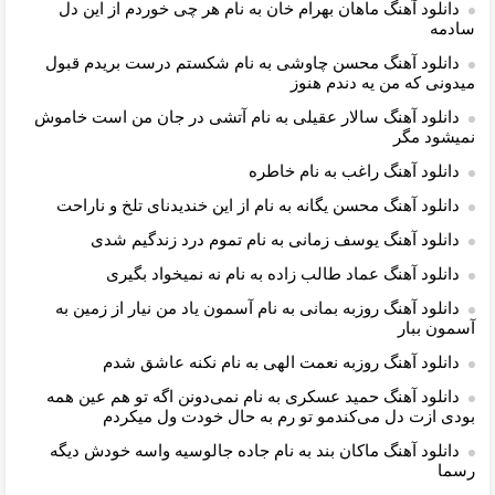
دانلود آهنگ ماهان بهرام خان به نام هر چی خوردم از این دل
سادمه
دانلود آهنگ محسن چاوشی به نام شکستم درست بریدم قبول
میدونی که من یه دندم هنوز
دانلود آهنگ سالار عقیلی به نام آﺗﺸﻰ در ﺟﺎن ﻣﻦ اﺳﺖ ﺧﺎﻣﻮش
ﻧﻤﻴﺸﻮد ﻣﮕﺮ
دانلود آهنگ راغب به نام خاطره
دانلود آهنگ محسن یگانه به نام از این خندیدنای تلخ و ناراحت
دانلود آهنگ یوسف زمانی به نام تموم درد زندگیم شدی
دانلود آهنگ عماد طالب زاده به نام نه نمیخواد بگیری
دانلود آهنگ روزبه بمانی به نام آسمون یاد من نیار از زمین به
آسمون ببار
دانلود آهنگ روزبه نعمت الهی به نام نکنه عاشق شدم
دانلود آهنگ حمید عسکری به نام نمی‌دونن اگه تو هم عین همه
بودی ازت دل می‌کندمو تو رم به حال خودت ول میکردم
دانلود آهنگ ماکان بند به نام جاده جالوسیه واسه خودش دیگه
رسما