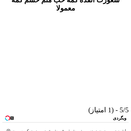
معمولا
5/5 - (1 امتیاز)
وبگردی
ماشینت رو بدون دردسر بفروش |
فروش خودرو بدون کمیسیون 😍