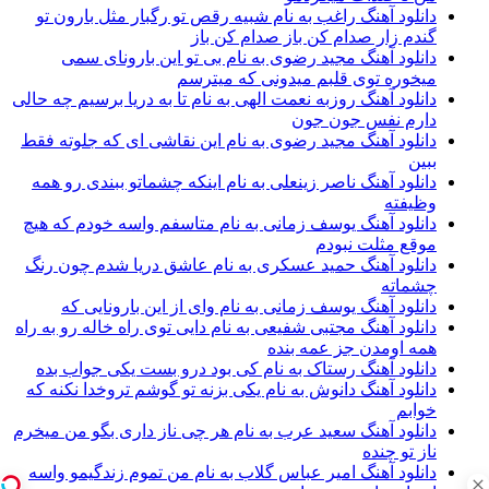
دانلود آهنگ راغب به نام شبیه رقص تو رگبار مثل بارون تو
گندم زار صدام کن باز صدام کن باز
دانلود آهنگ مجید رضوی به نام بی تو این بارونای سمی
میخوره توی قلبم میدونی که میترسم
دانلود آهنگ روزبه نعمت الهی به نام تا به دریا برسیم چه حالی
دارم نفس جون جون
دانلود آهنگ مجید رضوی به نام این نقاشی ای که جلوته فقط
ببین
دانلود آهنگ ناصر زینعلی به نام اینکه چشماتو ببندی رو همه
وظیفته
دانلود آهنگ یوسف زمانی به نام متاسفم واسه خودم که هیچ
موقع مثلت نبودم
دانلود آهنگ حمید عسکری به نام عاشق دریا شدم چون رنگ
چشماته
دانلود آهنگ یوسف زمانی به نام وای از این بارونایی که
دانلود آهنگ مجتبی شفیعی به نام دایی توی راه خاله رو به راه
همه اومدن جز عمه بنده
دانلود آهنگ رستاک به نام کی بود درو بست یکی جواب بده
دانلود آهنگ دانوش به نام یکی بزنه تو گوشم تروخدا نکنه که
خوابم
دانلود آهنگ سعید عرب به نام هر چی ناز داری بگو من میخرم
ناز تو چنده
دانلود آهنگ امیر عباس گلاب به نام من تموم زندگیمو واسه