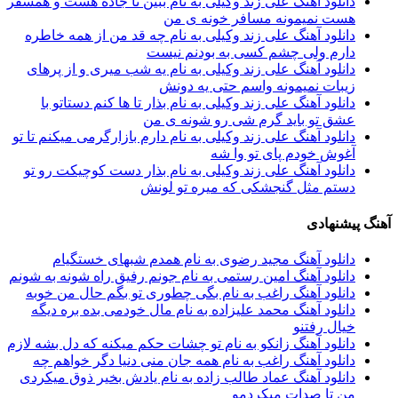
دانلود آهنگ علی زند وکیلی به نام ببین تا جاده هست و همسفر
هست نمیمونه مسافر خونه ی من
دانلود آهنگ علی زند وکیلی به نام چه قد من از همه خاطره
دارم ولی چشم كسی به بودنم نیست
دانلود آهنگ علی زند وکیلی به نام یه شب میرى و از پرهای
زيبات نمیمونه واسم حتی یه دونش
دانلود آهنگ علی زند وکیلی به نام بذار تا ها كنم دستاتو با
عشق تو باید گرم شی رو شونه ى من
دانلود آهنگ علی زند وکیلی به نام دارم بازارگرمی میكنم تا تو
آغوش خودم پای تو وا شه
دانلود آهنگ علی زند وکیلی به نام بذار دست كوچیكت رو تو
دستم مثل گنجشكی كه میره تو لونش
آهنگ پیشنهادی
دانلود آهنگ مجید رضوی به نام همدم شبهای خستگیام
دانلود آهنگ امین رستمی به نام جونم رفیق راه شونه به شونم
دانلود آهنگ راغب به نام بگی چطوری تو بگم حال من خوبه
دانلود آهنگ محمد علیزاده به نام مال خودمی بده بره دیگه
خیال رفتنو
دانلود آهنگ زانکو به نام تو چشات حکم میکنه که دل بشه لازم
دانلود آهنگ راغب به نام همه جان منی دنیا دگر خواهم چه
دانلود آهنگ عماد طالب زاده به نام یادش بخیر ذوق میکردی
من تا صدات میکردمو