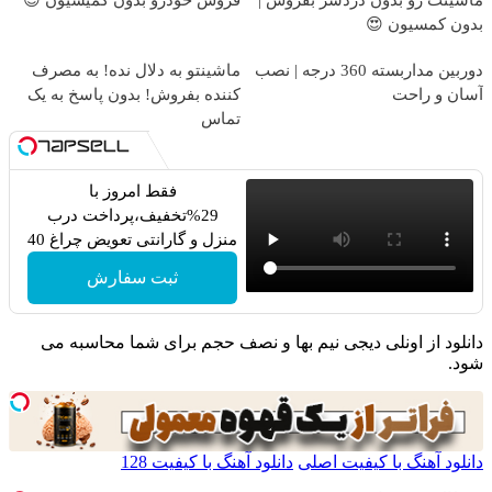
بدون کمسیون 😍
دوربین مداربسته 360 درجه | نصب
ماشینتو به دلال نده! به مصرف
آسان و راحت
کننده بفروش! بدون پاسخ به یک
تماس
فقط امروز با
29%تخفیف،پرداخت درب
منزل و گارانتی تعویض چراغ 40
وات بخر
ثبت سفارش
دانلود از اونلی دیجی نیم بها و نصف حجم برای شما محاسبه می
شود.
دانلود آهنگ با کیفیت اصلی
دانلود آهنگ با کیفیت 128