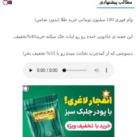
مطالب پیشنهادی
وام فوری 100 میلیون تومانی خرید طلا (بدون ضامن)
این جعبه ی جادویی خنده رو رو لبات حک میکنه خرید40%تخفیف
دمنوشی که از کبدچرب نجاتت میده رو با 55% تخفیف بخر!