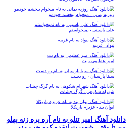
روزبه بمانی - میخوام ببخشم خودمو
علی یاسینی - نمیخواستم
نیواد - غریبه
امیر عظیمی - بت
سینا پارسیان - رو دست
شهرام شکوهی - گرگ چشات
ایوان بند - عزیزم باریکلا
دانلود آهنگ امیر تتلو به نام آره پره زنه پهلو
من تا وقتی شعورت انقده کمه خب منم