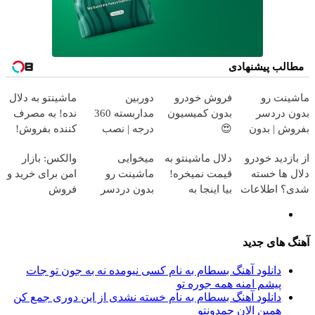
مطالب پیشنهادی
ماشینت رو
فروش خودرو
دوربین
ماشینتو به دلال
بدون دردسر
بدون کمیسیون
مداربسته 360
نده! به مصرف
بفروش | بدون
😍
درجه | نصب
کننده بفروش!
کمسیون 😍
آسان و راحت
بدون پاسخ به
از بازدید خودرو
دلال ماشینتو به
میخوایی
والکس: بازار
یک تماس
دلال ها خسته
قیمت نمیخره!
ماشینت رو
امن برای خرید و
شدی؟ اطلاعات
بیا اینجا به
بدون دردسر
فروش
ماشینت رو
قیمت
بفروشی؟ بدون
دارایی‌های
اینجا ثبت کن
بفروش*فقط
کمیسیون
دیجیتال
خریدار واقعی*
آهنگ های جدید
دانلود آهنگ بسطام به نام کسی نیومده نه به جون تو جات
پیشم امنه همه جوره تو
دانلود آهنگ بسطام به نام خسته نشدی از این دوری جمع کن
همین الان چمدونتو