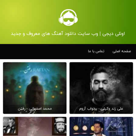
اونلی دیجی | وب سایت دانلود آهنگ های معروف و جدید
صفحه اصلی
تماس با ما
علی زند وکیلی - بخواب آروم
محمد اصفهانی - رفتن