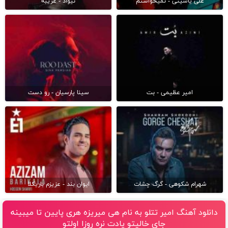
علی یاسینی - نمیخواستم
نیواد - غریبه
امیر عظیمی - بت
سینا پارسیان - رو دست
شهرام شکوهی - گرگ چشات
ایوان بند - عزیزم باریکلا
دانلود آهنگ امیر تتلو به نام هی میریزه هری پایین تا میبینه
جای خالیتو یادت نره روزا اولتو