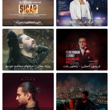
فرزاد فرزین - کلبه
علی اصحابی - سیگار
فریدون آسرایی - یادمون رفت
روزبه بمانی - میخوام ببخشم خودمو