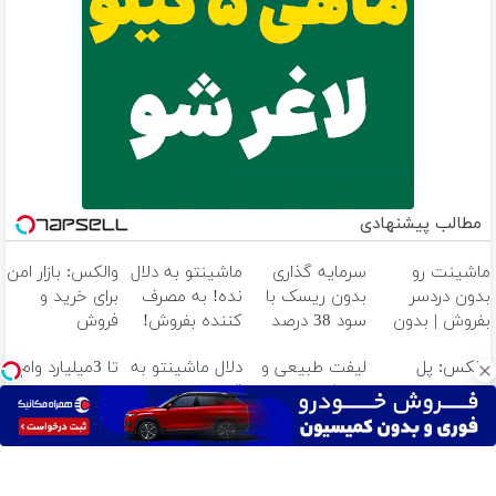
مطالب پیشنهادی
ماشینت رو
سرمایه گذاری
ماشینتو به دلال
والکس: بازار امن
بدون دردسر
بدون ریسک با
نده! به مصرف
برای خرید و
بفروش | بدون
سود 38 درصد
کننده بفروش!
فروش
کمسیون 😍
سالانه📈
بدون پاسخ به
دارایی‌های
والکس: پل
لیفت طبیعی و
دلال ماشینتو به
تا 3میلیارد وام
یک تماس
دیجیتال
ارتباطی شما با
تحریک
قیمت نمیخره!
سرمایه در
دنیای
کلاژن‌سازی از
بیا اینجا به
گردش
سرمایه‌گذاری
داخل پوست با
قیمت
فروشندگان =>
دیجیتال
24ماه ماندگاری
بفروش*فقط
فروشگاهت رو
✅ جوان شو
خریدار واقعی*
ثبت کن