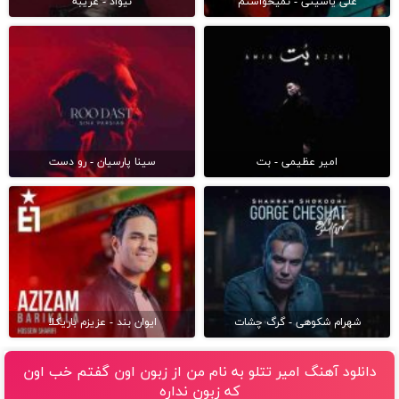
علی یاسینی - نمیخواستم
نیواد - غریبه
امیر عظیمی - بت
سینا پارسیان - رو دست
شهرام شکوهی - گرگ چشات
ایوان بند - عزیزم باریکلا
دانلود آهنگ امیر تتلو به نام من از زبون اون گفتم خب اون
كه زبون نداره