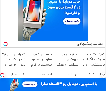
مطالب پیشنهادی
کمردردت خوب
وداع با چین و
بازسازی کامل
‼️جراحی ممنوع‼️
می‌شه، اگر این
چروک های
سلول های مرده
درمان کمر درد
پرسشنامه رو پر
سطحی و عمقی
پوست، با کرم
بدون جراحی و
کنی!!
پوست...
جوانساز
دوره نقاهت
پایان دغدغه
این کرم
این محصول
اگر میخوای
جلبک(50%
هزینه های
گیاهی،مثل اتو
دارای اصالت کالا
ایمپلنت کنی
تخفیف)
دندان پزشکی با
چروکای پوستتو
و مجوز وزارت
الان وقتشه |
پک سفید
صاف
بهداشت
فقط با ۲۵
کننده خانگی
میکنه!+تخفیف
است(55%تخفیف)
میلیون تومان!!!
ویژه
آهنگ های جدید