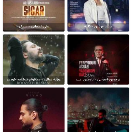
فرزاد فرزین - کلبه
علی اصحابی - سیگار
فریدون آسرایی - یادمون رفت
روزبه بمانی - میخوام ببخشم خودمو