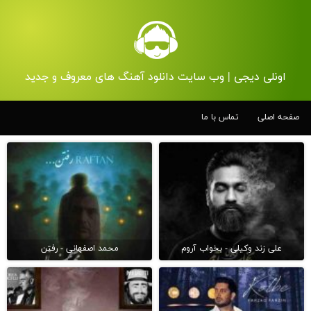
اونلی دیجی | وب سایت دانلود آهنگ های معروف و جدید
صفحه اصلی
تماس با ما
علی زند وکیلی - بخواب آروم
محمد اصفهانی - رفتن