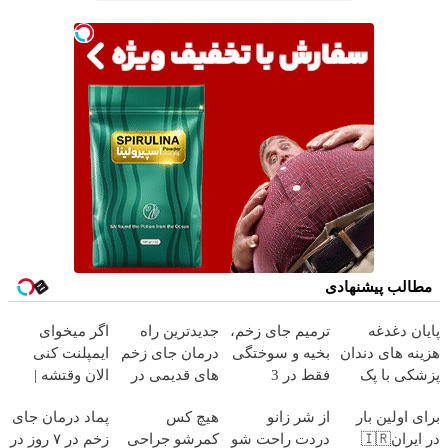
مطالب پیشنهادی
پایان دغدغه
ترمیم جای زخم،
جدیدترین راه
اگر میخوای
هزینه های دندان
بخیه و سوختگی
درمان جای زخم
ایمپلنت کنی
پزشکی با پک
فقط در 3
های قدیمی در
الان وقتشه |
سفید کننده
هفته!!😍
ایران (مشاوره
فقط با ۲۵
برای اولین بار
از شر زانو
هیچ کس
پماد درمان جای
خانگی
رایگان بگیرید)
میلیون تومان!!!
در ایران🇮🇷
دردت راحت شو
کمرشو جراحی
زخم در ۷ روز در