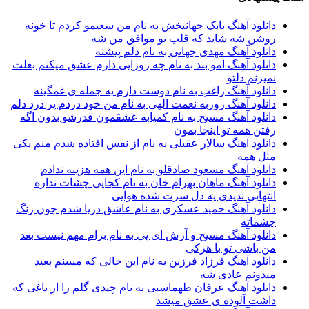
دانلود آهنگ بابک جهانبخش به نام من سعیمو کردم تا خونه
روشن شه شاید که قلب تو موافق من شه
دانلود آهنگ مهدی جهانی به نام دلم پیشته
دانلود آهنگ امو بند به نام چه روزایی دارم عشق میکنم بغلت
نمیزنم دلتو
دانلود آهنگ راغب به نام دوست دارم یه جمله ی غمگینه
دانلود آهنگ روزبه نعمت الهی به نام من خود دردم پر درد دلم
دانلود آهنگ مسیح به نام کمیابه عشقمون قدرشو بدون اگه
رفتن همه تو اینجا بمون
دانلود آهنگ سالار عقیلی به نام از نفس افتاده شدم منم یکی
مثل همه
دانلود آهنگ مسعود صادقلو به نام این همه هزینه ندادم
دانلود آهنگ ماهان بهرام خان به نام ﻛﺠﺎﻳﻰ ﭼﺸﺎت ﻧﺪاره
اﻧﺘﻬﺎﻳﻰ ﻧﺪﻳﺪی ﻳﻪ دل ﺳﺮت ﺷﺪه ﻫﻮاﻳﻰ
دانلود آهنگ حمید عسکری به نام عاشق دریا شدم چون رنگ
چشماته
دانلود آهنگ مسیح و آرش ای پی به نام برام مهم نیست بعد
من باشی تو با هرکی
دانلود آهنگ فرزاد فرزین به نام این حالی که میبینم بعید
میدونم عادی شه
دانلود آهنگ عرفان طهماسبی به نام چیدی گلم را از باغی که
داشت آلوده‏ ی عشق میشد