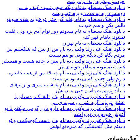
خودمو میگیرم زنگ نزنم بهت
دانلود آهنگ بسطام به نام دیگه هیچی نمیده کیف به من
دوست دارم یه مدت و برم غیب بشم
دانلود آهنگ بسطام به نام بغلم کن حتی تو خوابم شده شونتو
بالش بکن واسم خودت
دانلود آهنگ بسطام به نام میدونم دور توام آدم پره ولی قلبت
نمیتونه باهام قهر کنه
دانلود آهنگ بسطام به نام تهران
دانلود آهنگ علی زند وکیلی به نام من از بس كه شكستم بین
مردم نگاه كن دیگه جونى تو تنم نیست
دانلود آهنگ علی زند وکیلی به نام ببین تا جاده هست و همسفر
هست نمیمونه مسافر خونه ی من
دانلود آهنگ علی زند وکیلی به نام چه قد من از همه خاطره
دارم ولی چشم كسی به بودنم نیست
دانلود آهنگ علی زند وکیلی به نام یه شب میرى و از پرهای
زيبات نمیمونه واسم حتی یه دونش
دانلود آهنگ علی زند وکیلی به نام بذار تا ها كنم دستاتو با
عشق تو باید گرم شی رو شونه ى من
دانلود آهنگ علی زند وکیلی به نام دارم بازارگرمی میكنم تا تو
آغوش خودم پای تو وا شه
دانلود آهنگ علی زند وکیلی به نام بذار دست كوچیكت رو تو
دستم مثل گنجشكی كه میره تو لونش
آهنگ پیشنهادی