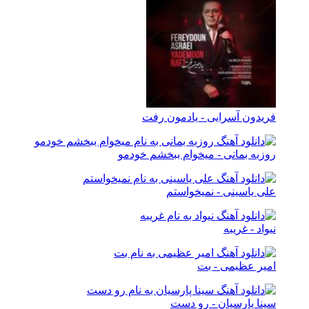
فریدون آسرایی - یادمون رفت
روزبه بمانی - میخوام ببخشم خودمو
علی یاسینی - نمیخواستم
نیواد - غریبه
امیر عظیمی - بت
سینا پارسیان - رو دست