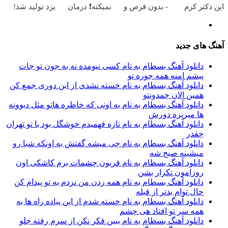
این دکتر کرم
- بدون قرص و
نمیکنه❗ درمان
یزد تولید شد!
ترمیم کننده 23
عمل
کمردرد بدون
(مشاوره بگیرید)
روزه ساخت!
قرص
(پرسشنامه)
آهنگ های جدید
دانلود آهنگ بسطام به نام کسی نیومده نه به جون تو جات
پیشم امنه همه جوره تو
دانلود آهنگ بسطام به نام خسته نشدی از این دوری جمع کن
همین الان چمدونتو
دانلود آهنگ بسطام به نام به اونی که خاطره هاتو مثل دیوونه
ها میریزه دورش
دانلود آهنگ بسطام به نام تازه فهمیدم خوشگل بود با تو تهران
چقدر
دانلود آهنگ بسطام به نام چی میشه گفتش به اونکه شبا رو
میشینه صبح شه
دانلود آهنگ بسطام به نام قربون چشمات برم کاشکی اون
روزامون تکرار بشن
دانلود آهنگ بسطام به نام همه زدن من نزدم به تو پیدام کن
حال توام بدتر از قبله
دانلود آهنگ بسطام به نام خسته شدم از این پیاده راه ها به
همه سر تو افتاد هی چشم
دانلود آهنگ بسطام به نام ببین فکر نکن از سرم رفته جلو