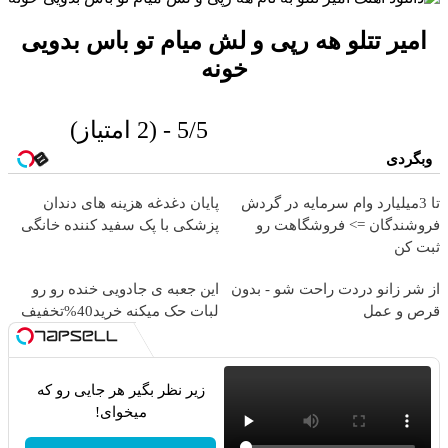
امیر تتلو هه رپى و لش ميام تو باس بدويى
خونه
5/5 - (2 امتیاز)
وبگردی
تا 3میلیارد وام سرمایه در گردش
پایان دغدغه هزینه های دندان
فروشندگان => فروشگاهت رو
پزشکی با پک سفید کننده خانگی
ثبت کن
از شر زانو دردت راحت شو - بدون
این جعبه ی جادویی خنده رو رو
قرص و عمل
لبات حک میکنه خرید40%تخفیف
زیر نظر بگیر هر جایی رو که
میخوای!