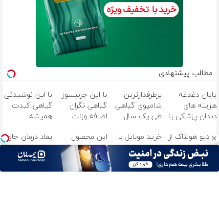
مطالب پیشنهادی
پایان دغدغه
پرطرفدارترین
با این چربیسوز
با این نوشیدنی
هزینه های
شامپوی گیاهی
گیاهی نگران
گیاهی کبدت
دندان پزشکی با
طی یک سال
اضافه وزنت
همیشه
پک سفید
گذشته رو با
نباش😎 (کلیک
پرقدرته55%تخفیف
ویدیو هولناک از
خرید موبایل با
این محصول
پماد درمان جای
کننده خانگی
تخفیف بخر
جهت سفارش با
جوان کارتن
اسنپ پی | در ۴
دارای اصالت کالا
زخم در ۷ روز در
تخفیف)
خوابی که
قسط بدون سود
و مجوز وزارت
یزد تولید شد!
میلیاردر شد.
و کارمزد!
بهداشت
(مشاوره بگیرید)
آموزش رایگان
است(55%تخفیف)
آهنگ های جدید
دانلود آهنگ بسطام به نام کسی نیومده نه به جون تو جات