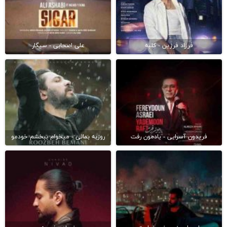
فرزاد فرزین - کلبه
علی اصحابی - سیگار
فریدون آسرایی - یادمون رفت
روزبه بمانی - میخوام ببخشم خودمو