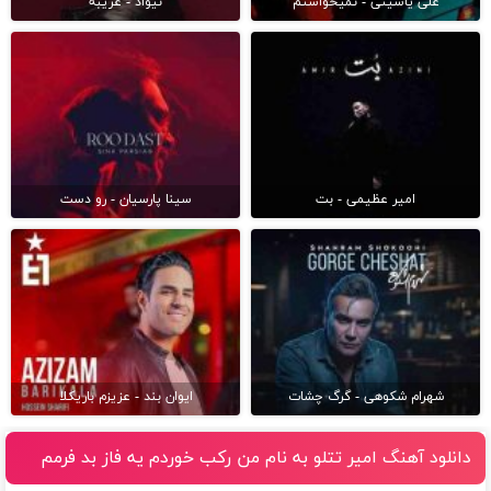
علی یاسینی - نمیخواستم
نیواد - غریبه
امیر عظیمی - بت
سینا پارسیان - رو دست
شهرام شکوهی - گرگ چشات
ایوان بند - عزیزم باریکلا
دانلود آهنگ امیر تتلو به نام من ركب خوردم يه فاز بد فرمم