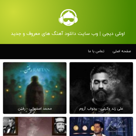
اونلی دیجی | وب سایت دانلود آهنگ های معروف و جدید
صفحه اصلی
تماس با ما
علی زند وکیلی - بخواب آروم
محمد اصفهانی - رفتن