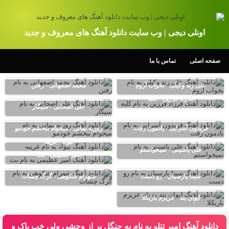
اونلی دیجی | وب سایت دانلود آهنگ های معروف و جدید
صفحه اصلی
تماس با ما
علی زند وکیلی - بخواب آروم
محمد اصفهانی - رفتن
فرزاد فرزین - کلبه
علی اصحابی - سیگار
فریدون آسرایی - یادمون رفت
روزبه بمانی - میخوام ببخشم خودمو
نیواد - غریبه
علی یاسینی - نمیخواستم
امیر عظیمی - بت
سینا پارسیان - رو دست
شهرام شکوهی - گرگ چشات
ایوان بند - عزیزم باریکلا
دانلود آهنگ امیر تتلو به نام يه جنگل پر از وحشى ولى خب پاک و