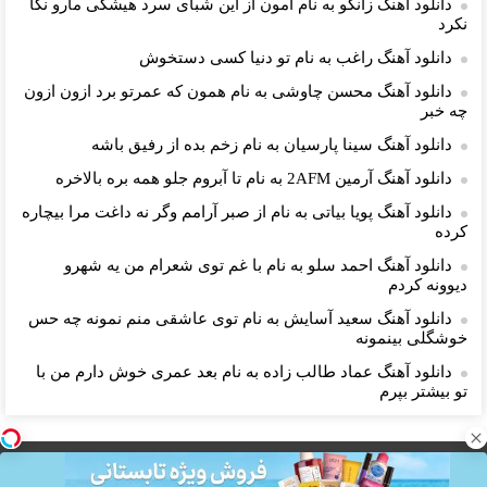
دانلود آهنگ زانکو به نام امون از این شبای سرد هیشکی مارو نگا
نکرد
دانلود آهنگ راغب به نام تو دنیا کسی دستخوش
دانلود آهنگ محسن چاوشی به نام همون که عمرتو برد ازون ازون
چه خبر
دانلود آهنگ سینا پارسیان به نام زخم بده از رفیق باشه
دانلود آهنگ آرمین 2AFM به نام تا آبروم جلو همه بره بالاخره
دانلود آهنگ پویا بیاتی به نام از صبر آرامم وگر نه داغت مرا بیچاره
کرده
دانلود آهنگ احمد سلو به نام با غم توی شعرام من یه شهرو
دیوونه کردم
دانلود آهنگ سعید آسایش به نام توی عاشقی منم نمونه چه حس
خوشگلی بینمونه
دانلود آهنگ عماد طالب زاده به نام بعد عمری خوش دارم من با
تو بیشتر بپرم
بگذار زندگی مانند موسیقی باشد و مرگ یک نت ناگفته...