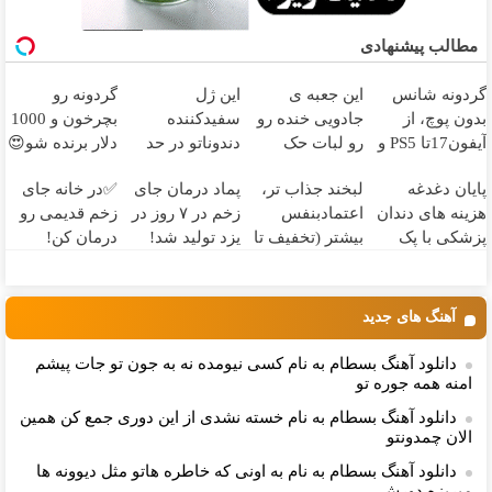
مطالب پیشنهادی
گردونه شانس
این جعبه ی
این ژل
گردونه رو
بدون پوچ، از
جادویی خنده رو
سفیدکننده
بچرخون و 1000
آیفون17تا PS5 و
رو لبات حک
دندوناتو در حد
دلار برنده شو😍
طلای دیجیتال و
میکنه
لمینت سفید
پایان دغدغه
لبخند جذاب تر،
پماد درمان جای
✅در خانه جای
دلار🔥
خرید40%تخفیف
میکنه
هزینه های دندان
اعتمادبنفس
زخم در ۷ روز در
زخم قدیمی رو
(40%تخفیف)
پزشکی با پک
بیشتر (تخفیف تا
یزد تولید شد!
درمان کن!
سفید کننده
امشب)
(مشاوره بگیرید)
(مشاوره با
خانگی
متخصص رایگان
شد)
آهنگ های جدید
دانلود آهنگ بسطام به نام کسی نیومده نه به جون تو جات پیشم
امنه همه جوره تو
دانلود آهنگ بسطام به نام خسته نشدی از این دوری جمع کن همین
الان چمدونتو
دانلود آهنگ بسطام به نام به اونی که خاطره هاتو مثل دیوونه ها
میریزه دورش