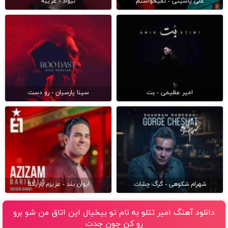
علی یاسینی - نمیخواستم
نیواد - غریبه
امیر عظیمی - بت
سینا پارسیان - رو دست
شهرام شکوهی - گرگ چشات
ایوان بند - عزیزم باریکلا
دانلود آهنگ امیر تتلو به نام تو بیخیال این اتاق من شو برو
رو کن جون جدت