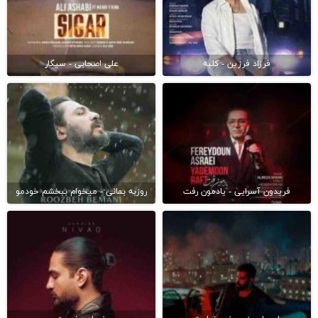
فرزاد فرزین - کلبه
علی اصحابی - سیگار
فریدون آسرایی - یادمون رفت
روزبه بمانی - میخوام ببخشم خودمو