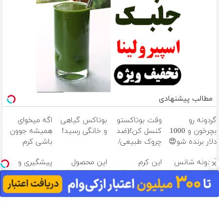
مطالب پیشنهادی
گردونه رو
وقت بوتاکستو
بوتاکس گیاهی
اگه میخوای
بچرخون و 1000
کنسل کن!(ضد
و خانگی رسید!
همیشه جوون
دلار برنده شو😍
چروک طبیعی/
باشی کرم
بدون عوارض)
جوانساز جلبک
گردونه شانس
این کرم
این محصول
پیشگیری و
مخصوص توعه
بدون پوچ از PS5
ضدچروک غذای
دارای اصالت کالا
درمان کبد چرب
تا آیفون17 و
پوستت رو
و مجوز وزارت
با این نوشیدنی
بیت کوین 🔥
تامین میکنه
بهداشت
گیاهی
(خرید با
است(55%تخفیف)
40%تخفیف)