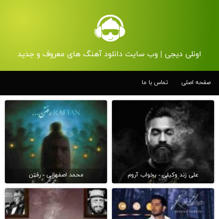
اونلی دیجی | وب سایت دانلود آهنگ های معروف و جدید
صفحه اصلی
تماس با ما
علی زند وکیلی - بخواب آروم
محمد اصفهانی - رفتن