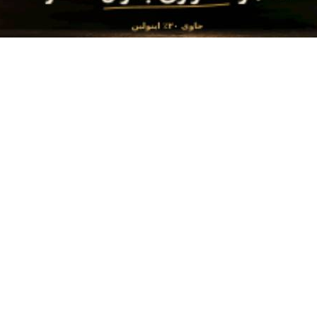
با طلا و نقره | دیجی کالا
پیشگامان در 4 قسط
امنه همه جوره تو
ن الان چمدونتو
ا میریزه دورش
قدر
شینه صبح شه
مون تکرار بشن
وام بدتر از قبله
ه سر تو افتاد هی چشم
و میگیرم زنگ نزنم بهت
دارم یه مدت و برم غیب بشم
بالش بکن واسم خودت
تونه باهام قهر کنه
دم نگاه كن دیگه جونى تو تنم نیست
ر هست نمیمونه مسافر خونه ی من
ارم ولی چشم كسی به بودنم نیست