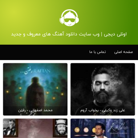
اونلی دیجی | وب سایت دانلود آهنگ های معروف و جدید
صفحه اصلی
تماس با ما
علی زند وکیلی - بخواب آروم
محمد اصفهانی - رفتن