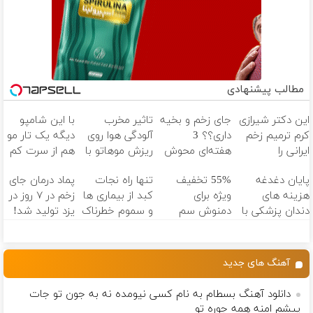
مطالب پیشنهادی
این دکتر شیرازی
جای زخم و بخیه
تاثیر مخرب
با این شامپو
کرم ترمیم زخم
داری؟؟ 3
آلودگی هوا روی
دیگه یک تار مو
ایرانی را
هفته‌ای محوش
ریزش موهاتو با
هم از سرت کم
ساخت!!!
کن!
شامپو جلبک
نمیشه🔥 (35%
پایان دغدغه
55% تخفیف
تنها راه نجات
پماد درمان جای
خنثی کن
تخفیف ویژه)
هزینه های
ویژه برای
کبد از بیماری ها
زخم در ۷ روز در
دندان پزشکی با
دمنوش سم
و سموم خطرناک
یزد تولید شد!
پک سفید
زدای کبد!(تعداد
(مشاوره بگیرید)
کننده خانگی
محدود)
آهنگ های جدید
دانلود آهنگ بسطام به نام کسی نیومده نه به جون تو جات
پیشم امنه همه جوره تو