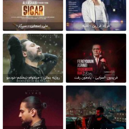
فرزاد فرزین - کلبه
علی اصحابی - سیگار
فریدون آسرایی - یادمون رفت
روزبه بمانی - میخوام ببخشم خودمو