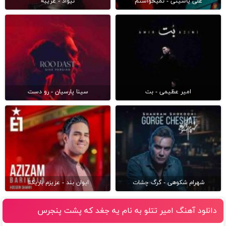
علی یاسینی - نمیخواستم
نیواد - غریبه
امیر عظیمی - بت
سینا پارسیان - رو دست
شهرام شکوهی - گرگ چشات
ایوان بند - عزیزم باریکلا
دانلود آهنگ امیر تتلو به نام یه جغد که پشت پنجرس