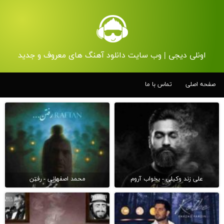
اونلی دیجی | وب سایت دانلود آهنگ های معروف و جدید
صفحه اصلی
تماس با ما
علی زند وکیلی - بخواب آروم
محمد اصفهانی - رفتن