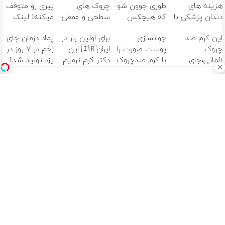
هزینه های
طوری جوون شو
چروک های
پیری رو متوقف
دندان پزشکی با
که هیچکس
سطحی و عمقی
میکنه! لینک
پک سفید
نشناستت
پوست...
خرید با تخفیف
این کرم ضد
جوانسازی
برای اولین بار در
پماد درمان جای
کننده خانگی
ویژه تا امشب
چروک
پوست صورت را
ایران🇮🇷 این
زخم در ۷ روز در
آلمانی،جای
با کرم ضدچروک
دکتر کرم ترمیم
یزد تولید شد!
بوتاکس رو برات
آلمانی تجربه
کننده 23 روزه
(مشاوره بگیرید)
پر میکنه!
کنید!
ساخت!
تخفیف تا
آهنگ های جدید
امشب
دانلود آهنگ بسطام به نام کسی نیومده نه به جون تو جات
پیشم امنه همه جوره تو
دانلود آهنگ بسطام به نام خسته نشدی از این دوری جمع کن
همین الان چمدونتو
دانلود آهنگ بسطام به نام به اونی که خاطره هاتو مثل دیوونه
ها میریزه دورش
دانلود آهنگ بسطام به نام تازه فهمیدم خوشگل بود با تو تهران
چقدر