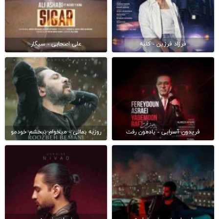
فرزاد فرزین - کلبه
علی اصحابی - سیگار
فریدون آسرایی - یادمون رفت
روزبه بمانی - میخوام ببخشم خودمو