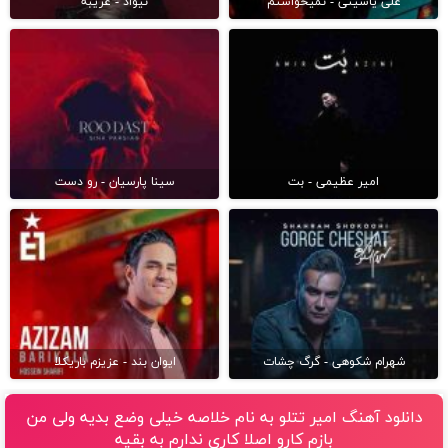
علی یاسینی - نمیخواستم
نیواد - غریبه
امیر عظیمی - بت
سینا پارسیان - رو دست
شهرام شکوهی - گرگ چشات
ایوان بند - عزیزم باریکلا
دانلود آهنگ امیر تتلو به نام خلاصه خیلی وضع بدیه ولی من
بازم کارو اصلا کاری ندارم به بقیه