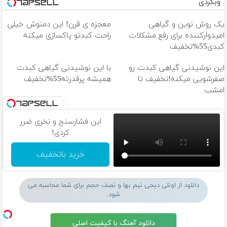
وبگردی
یک روش نوین و گیاهی
معجزه ی قرن! این دمنوش خیلی
امیدوارکننده برای رفع مشکلات
راحت کبدتو پاکسازی میکنه
کبدی55%تخفیف
این نوشیدنی گیاهی کبدت رو
با این نوشیدنی گیاهی کبدت
صفرشویی میکنه!تخفیف تا
همیشه پرقدرته55%تخفیف
امشب
این فشارسنج و نخری ضرر
کردی!
خرید باتخفیف
دانلود از اونلی دیجی نیم بها و نصف حجم برای شما محاسبه می
شود.
دانلود آهنگ با کیفیت اصلی