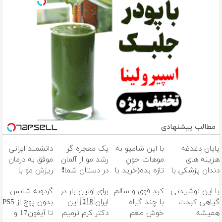
مطالب پیشنهادی
پایان دغدغه
با این شامپو به
پک معجزه گر
دانشمند ایرانی
هزینه های
موهات جونِ
رشد مو از آلمان
موفق به درمان
دندان پزشکی با
تازه بده(خرید با
در دستان شما❗
ریزش مو با
پک سفید
تخفیف)
موهاتو پرپشت
جلبک
با این نوشیدنی
کبد قوی و سالم
برای اولین بار در
گردونه شانس
کننده خانگی
کن🔥
اسپیرولینا
گیاهی کبدت
با چند گیاه
ایران🇮🇷 این
بدون پوچ از PS5
شد40% تخفیف
همیشه
خوش طعم
دکتر کرم ترمیم
تا آیفون17 و