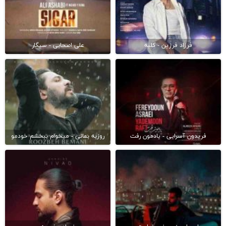
فرزاد فرزین - کلبه
علی اصحابی - سیگار
فریدون آسرایی - یادمون رفت
روزبه بمانی - میخوام ببخشم خودمو