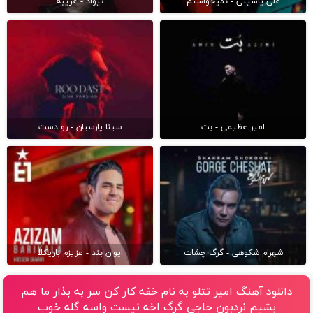
علی یاسینی - نمیخواستم
نیواد - غریبه
امیر عظیمی - بت
سینا پارسیان - رو دست
شهرام شکوهی - گرگ چشات
ایوان بند - عزیزم باریکلا
دانلود آهنگ امیر تتلو به نام خفه کار کن سر به بذار ما هم
بشیم نردبون حاجی گرگ اخه نیست واسه گله خوب