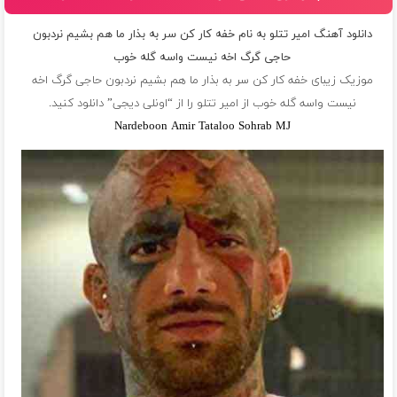
دانلود آهنگ امیر تتلو به نام خفه کار کن سر به بذار ما هم بشیم نردبون
حاجی گرگ اخه نیست واسه گله خوب
موزیک زیبای خفه کار کن سر به بذار ما هم بشیم نردبون حاجی گرگ اخه
نیست واسه گله خوب از
امیر تتلو
را از “اونلی دیجی” دانلود کنید.
Nardeboon Amir Tataloo Sohrab MJ