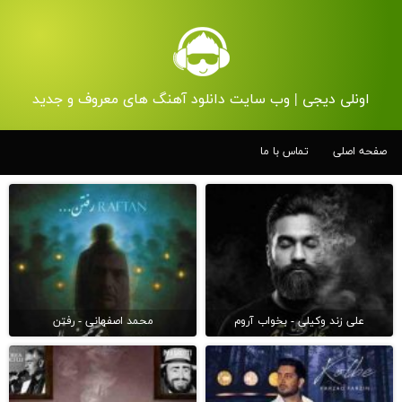
اونلی دیجی | وب سایت دانلود آهنگ های معروف و جدید
صفحه اصلی
تماس با ما
علی زند وکیلی - بخواب آروم
محمد اصفهانی - رفتن