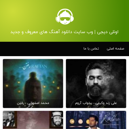
اونلی دیجی | وب سایت دانلود آهنگ های معروف و جدید
صفحه اصلی
تماس با ما
علی زند وکیلی - بخواب آروم
محمد اصفهانی - رفتن