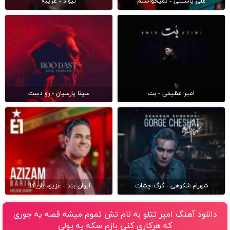
علی یاسینی - نمیخواستم
نیواد - غریبه
امیر عظیمی - بت
سینا پارسیان - رو دست
شهرام شکوهی - گرگ چشات
ایوان بند - عزیزم باریکلا
دانلود آهنگ امیر تتلو به نام تش تموم میشه قصه یه جوری
که هرکاری کنی بازم سکه یه پولی