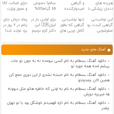
هزینه های
و گیاهی
سالم! دمنوش
دارای اصالت کالا
دندان پزشکی با
امیدوارکننده
10 گیاه(55%
و مجوز وزارت
پک سفید
برای رفع
تخفیف)
بهداشت
این نوشیدنی
تنها نوشیدنی
برای اولین بار در
پماد درمان جای
کننده خانگی
مشکلات
است(55%تخفیف)
گیاهی کبدت رو
گیاهی که بطور
ایران🇮🇷 این
زخم در ۷ روز در
کبدی55%تخفیف
صفرشویی
کامل چربی های
دکتر کرم ترمیم
یزد تولید شد!
میکنه!تخفیف
کبد رو از بین
کننده 23 روزه
(مشاوره بگیرید)
تا امشب
میبره
ساخت!
آهنگ های جدید
دانلود آهنگ بسطام به نام کسی نیومده نه به جون تو جات
پیشم امنه همه جوره تو
دانلود آهنگ بسطام به نام خسته نشدی از این دوری جمع کن
همین الان چمدونتو
دانلود آهنگ بسطام به نام به اونی که خاطره هاتو مثل دیوونه
ها میریزه دورش
دانلود آهنگ بسطام به نام تازه فهمیدم خوشگل بود با تو تهران
چقدر