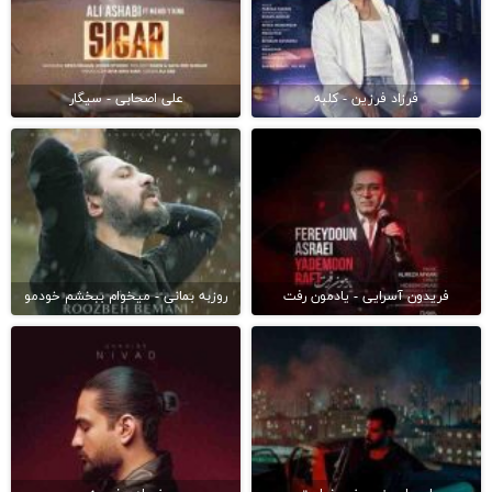
فرزاد فرزین - کلبه
علی اصحابی - سیگار
فریدون آسرایی - یادمون رفت
روزبه بمانی - میخوام ببخشم خودمو