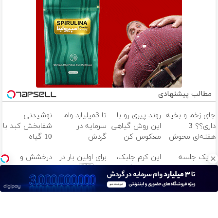
مطالب پیشنهادی
جای زخم و بخیه
روند پیری رو با
تا 3میلیارد وام
نوشیدنی
داری؟؟ 3
این روش گیاهی
سرمایه در
شفابخش کبد با
هفته‌ای محوش
معکوس کن
گردش
10 گیاه
کن!
فروشندگان =>
موثر(تخفیف تا
با یک جلسه
این کرم جلبک،
برای اولین بار در
درخشش و
فروشگاهت رو
امشب)
اندولیفت،
جوری چروکاتو
ایران🇮🇷 این
جوانی پوست با
ثبت کن
شکمتو تخت
صاف میکنه که
دکتر کرم ترمیم
جلبک
کن 👈 اقساط تا
انگار بوتاکس
کننده 23 روزه
اسپیرولینا!
12 ماه
کردی!(تخفیف
ساخت!
خرید محصول با
ویژه)
تخفیف ویژه
آهنگ های جدید