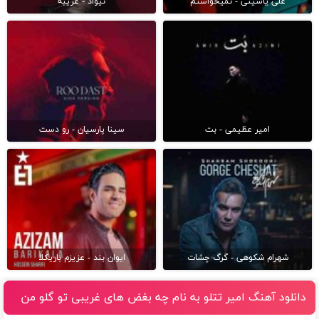
علی یاسینی - نمیخواستم
نیواد - غریبه
امیر عظیمی - بت
سینا پارسیان - رو دست
شهرام شکوهی - گرگ چشات
ایوان بند - عزیزم باریکلا
دانلود آهنگ امیر تتلو به نام چه بغض های غریبی تو گلو من