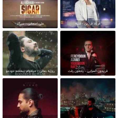
فرزاد فرزین - کلبه
علی اصحابی - سیگار
فریدون آسرایی - یادمون رفت
روزبه بمانی - میخوام ببخشم خودمو