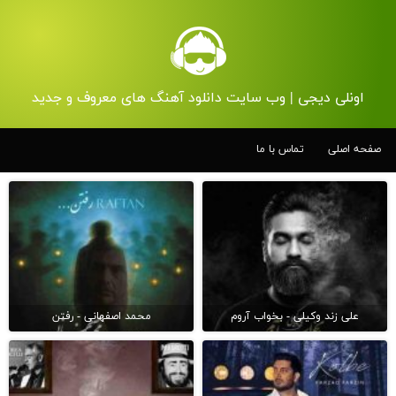
اونلی دیجی | وب سایت دانلود آهنگ های معروف و جدید
صفحه اصلی
تماس با ما
علی زند وکیلی - بخواب آروم
محمد اصفهانی - رفتن