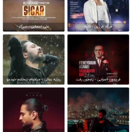
فرزاد فرزین - کلبه
علی اصحابی - سیگار
فریدون آسرایی - یادمون رفت
روزبه بمانی - میخوام ببخشم خودمو