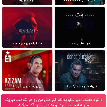
علی یاسینی - نمیخواستم
نیواد - غریبه
امیر عظیمی - بت
سینا پارسیان - رو دست
شهرام شکوهی - گرگ چشات
ایوان بند - عزیزم باریکلا
دانلود آهنگ امیر تتلو به نام کی مثل من رو هر نگاهت فیریک
میزنه اصلا در مورد تو به این چیزا فکر میکنه