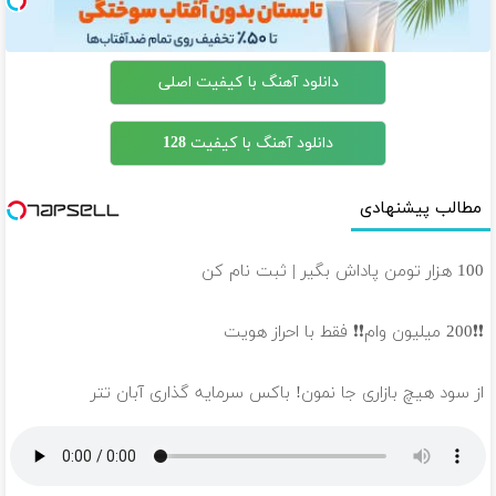
دانلود آهنگ با کیفیت اصلی
دانلود آهنگ با کیفیت 128
مطالب پیشنهادی
100 هزار تومن پاداش بگیر | ثبت نام کن
❗❗200 میلیون وام❗❗ فقط با احراز هویت
از سود هیچ بازاری جا نمون! باکس سرمایه گذاری آبان تتر