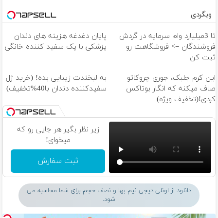
وبگردی
تا 3میلیارد وام سرمایه در گردش
پایان دغدغه هزینه های دندان
فروشندگان => فروشگاهت رو
پزشکی با پک سفید کننده خانگی
ثبت کن
این کرم جلبک، جوری چروکاتو
به لبخندت زیبایی بده! (خرید ژل
صاف میکنه که انگار بوتاکس
سفیدکننده دندان با40%تخفیف)
کردی!(تخفیف ویژه)
زیر نظر بگیر هر جایی رو که
میخوای!
ثبت سفارش
دانلود از اونلی دیجی نیم بها و نصف حجم برای شما محاسبه می
شود.