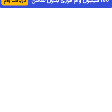
سلامتی
قسط بدون سود
و مجوز وزارت
الان وقتشه |
کبد(55%تخفیف)
و کارمزد!
بهداشت
فقط با ۲۵
است(55%تخفیف)
میلیون تومان!!!
آهنگ های جدید
دانلود آهنگ بسطام به نام خسته نشدی از این دوری جمع کن
همین الان چمدونتو
دانلود آهنگ بسطام به نام کسی نیومده نه به جون تو جات
پیشم امنه همه جوره تو
دانلود آهنگ بسطام به نام به اونی که خاطره هاتو مثل دیوونه
ها میریزه دورش
دانلود آهنگ بسطام به نام تازه فهمیدم خوشگل بود با تو تهران
چقدر
دانلود آهنگ بسطام به نام چی میشه گفتش به اونکه شبا رو
میشینه صبح شه
دانلود آهنگ بسطام به نام قربون چشمات برم کاشکی اون
روزامون تکرار بشن