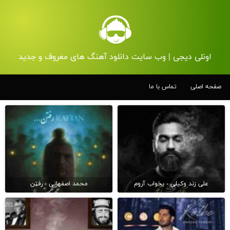
اونلی دیجی | وب سایت دانلود آهنگ های معروف و جدید
صفحه اصلی
تماس با ما
علی زند وکیلی - بخواب آروم
محمد اصفهانی - رفتن