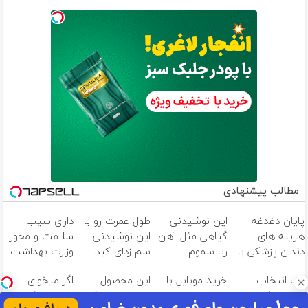
مطالب پیشنهادی
پایان دغدغه
این نوشیدنی
طول عمرت رو با
دارای سیب
هزینه های
گیاهی مثل آهن
این نوشیدنی
سلامت و مجوز
دندان پزشکی با
ربا سموم
سم زدای کبد
وزارت بهداشت
پک سفید
کبدتان را نابود
2برابر کن
یک انتخاب
خرید موبایل با
این محصول
اگر میخوای
کننده خانگی
می کند
درست،یک عمر
اسنپ پی | در ۴
دارای اصالت کالا
ایمپلنت کنی