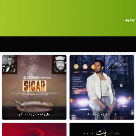
جدید
فرزاد فرزین - کلبه
علی اصحابی - سیگار