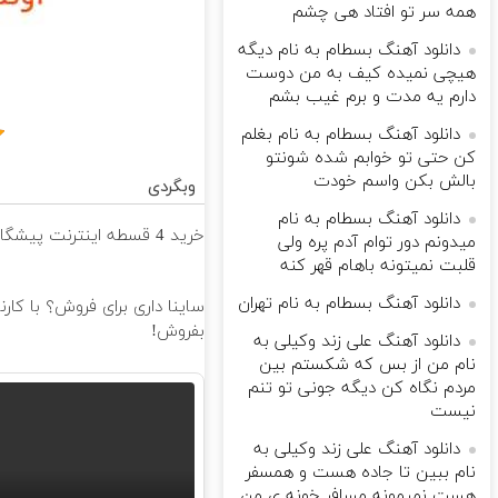
همه سر تو افتاد هی چشم
دانلود آهنگ بسطام به نام دیگه
هیچی نمیده کیف به من دوست
دارم یه مدت و برم غیب بشم
دانلود آهنگ بسطام به نام بغلم
کن حتی تو خوابم شده شونتو
بالش بکن واسم خودت
وبگردی
دانلود آهنگ بسطام به نام
خرید 4 قسطه اینترنت پیشگامان ☎️ بدون نیاز به تلفن
میدونم دور توام آدم پره ولی
قلبت نمیتونه باهام قهر کنه
دانلود آهنگ بسطام به نام تهران
ساینا داری برای فروش؟ با کار
بفروش!
دانلود آهنگ علی زند وکیلی به
نام من از بس كه شكستم بین
مردم نگاه كن دیگه جونى تو تنم
نیست
دانلود آهنگ علی زند وکیلی به
نام ببین تا جاده هست و همسفر
هست نمیمونه مسافر خونه ی من