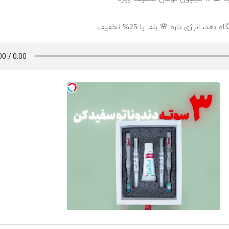
، انرژی داره 🌸 بلفا با 25% تخفیف