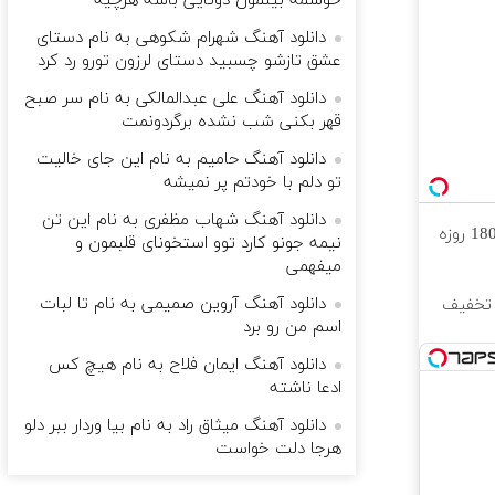
خوشمه بینمون دوتایی باشه هرچیه
دانلود آهنگ شهرام شکوهی به نام دستای
عشق تازشو چسبید دستای لرزون تورو رد کرد
دانلود آهنگ علی عبدالمالکی به نام سر صبح
قهر بکنی شب نشده برگردونمت
دانلود آهنگ حامیم به نام این جای خالیت
تو دلم با خودتم پر نمیشه
دانلود آهنگ شهاب مظفری به نام این تن
⏳فرصت محدود!! 3000گیگ اینترنت خانگی 180 روزه
نیمه جونو کارد توو استخونای قلبمون و
میفهمی
دانلود آهنگ آروین صمیمی به نام تا لبات
زیباتر، نگاهی جوان‌تر! ✨ 25% تخفیف
اسم من رو برد
دانلود آهنگ ایمان فلاح به نام هیچ کس
ادعا ناشته
دانلود آهنگ میثاق راد به نام بیا وردار ببر دلو
هرجا دلت خواست