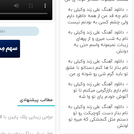
دانلود آهنگ علی زند وکیلی به
نام چه قد من از همه خاطره دارم
ولی چشم كسی به بودنم نیست
دان
دانلود آهنگ علی زند وکیلی به
نام یه شب میرى و از پرهای
زيبات نمیمونه واسم حتی یه
دونش
دانلود آهنگ علی زند وکیلی به
نام بذار تا ها كنم دستاتو با عشق
تو باید گرم شی رو شونه ى من
دانلود آهنگ علی زند وکیلی به
نام دارم بازارگرمی میكنم تا تو
آغوش خودم پای تو وا شه
مطالب پیشنهادی
دانلود آهنگ علی زند وکیلی به
نام بذار دست كوچیكت رو تو
جراحی زیبایی پلک پایین با 10 میلیون تخفیف ویژه فقط 35 ✨
دستم مثل گنجشكی كه میره تو
لونش
عمل زیبایی پلک بدون رد بخیه 🎁 ۱۰ میلیون تومان ت