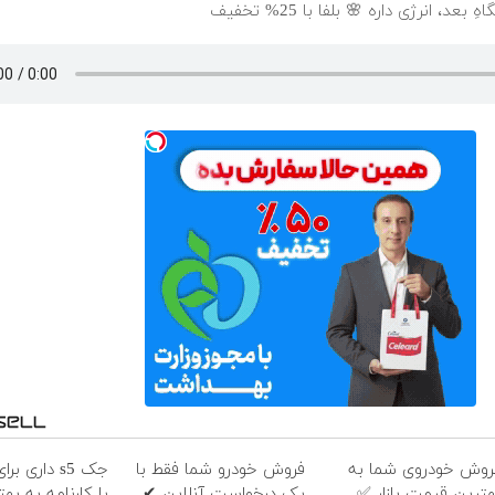
، انرژی داره 🌸 بلفا با 25% تخفیف
روش خودروی شما به
فروش خودرو شما فقط با
جک s5 داری 
هترین قیمت بازار ✅
یک درخواست آنلاین ✔
با کارنامه به ب