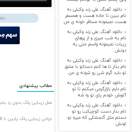
دانلود آهنگ علی زند وکیلی به
نام ببین تا جاده هست و همسفر
دان
هست نمیمونه مسافر خونه ی من
دانلود آهنگ علی زند وکیلی به
نام یه شب میرى و از پرهای
زيبات نمیمونه واسم حتی یه
دونش
دانلود آهنگ علی زند وکیلی به
نام بذار تا ها كنم دستاتو با عشق
تو باید گرم شی رو شونه ى من
دانلود آهنگ علی زند وکیلی به
مطالب پیشنهادی
نام دارم بازارگرمی میكنم تا تو
آغوش خودم پای تو وا شه
عمل زیبایی پلک بدون رد بخیه 🎁 ۱۰ میلیون تومان ت
دانلود آهنگ علی زند وکیلی به
نام بذار دست كوچیكت رو تو
دستم مثل گنجشكی كه میره تو
جراحی زیبایی پلک پایین با 10 میلیون تخفیف ویژه فقط 35 ✨
لونش