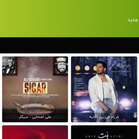
جدید
فرزاد فرزین - کلبه
علی اصحابی - سیگار