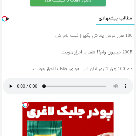
دانلود آهنگ با کیفیت 128
مطالب پیشنهادی
100 هزار تومن پاداش بگیر | ثبت نام کن
❗❗200 میلیون وام❗❗ فقط با احراز هویت
وام 100 هزار تتری آبان تتر | فوری، فقط با احراز هویت