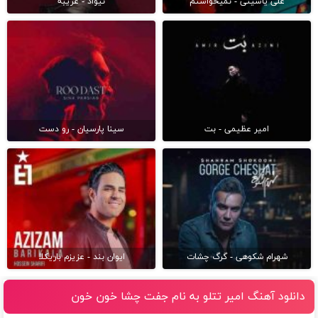
علی یاسینی - نمیخواستم
نیواد - غریبه
امیر عظیمی - بت
سینا پارسیان - رو دست
شهرام شکوهی - گرگ چشات
ایوان بند - عزیزم باریکلا
دانلود آهنگ امیر تتلو به نام جفت چشا خون خون