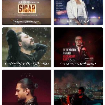
فرزاد فرزین - کلبه
علی اصحابی - سیگار
فریدون آسرایی - یادمون رفت
روزبه بمانی - میخوام ببخشم خودمو