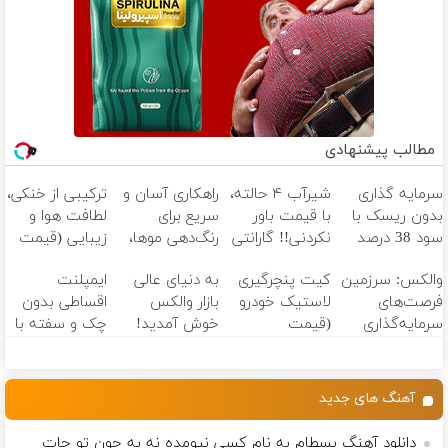
مطالب پیشنهادی
سرمایه گذاری
شیر‌آب ۴ حالته،
راهکاری آسان و
ترکیبی از خنکی،
بدون ریسک با
با قیمت باور
سریع برای
لطافت هوا و
سود 38 درصد
نکردنی!! گارانتی
رنگ‌دهی موها،
زیبایی (قیمت
سالانه📈
تعویض و
با فرمول گیاهی
باور نکردنی!)
والکس: سرزمین
کیت پنچرگیری
به دنیای عالی
ایمپلنت
برگشت
و بدون آمونیاک
فرصت‌های
لاستیک خودرو
بازار والکس
اقساطی بدون
سرمایه‌گذاری
(قیمت
خوش آمدید!
چک و سفته با
دیجیتال شما
باورنکردنی)
ترید را آغاز
٪۲۵ تخفیف 👈
کنید!
ویزیت رایگان
توسط متخصص
آهنگ های جدید
دانلود آهنگ بسطام به نام کسی نیومده نه به جون تو جات