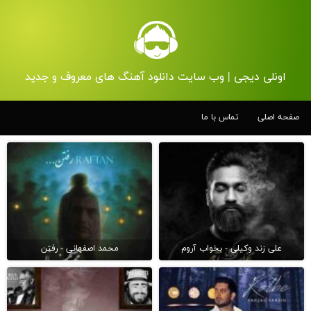
اونلی دیجی | وب سایت دانلود آهنگ های معروف و جدید
صفحه اصلی
تماس با ما
علی زند وکیلی - بخواب آروم
محمد اصفهانی - رفتن